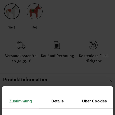
Weiß
Rot
Versand­kosten­frei
Kauf auf Rechnung
Kosten­lose Filial­
ab 34,99 €
rückgabe
Produktinformation
Artikel-Nr.
701490
Bestell-Nr.
3729106
Zustimmung
Details
Über Cookies