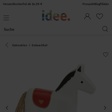
Versandkostenfrei ab 34,99 €
Prospekt
Blog
Filialen
Eine Kategorie zurück navigieren
Dekoration
Dekoartikel