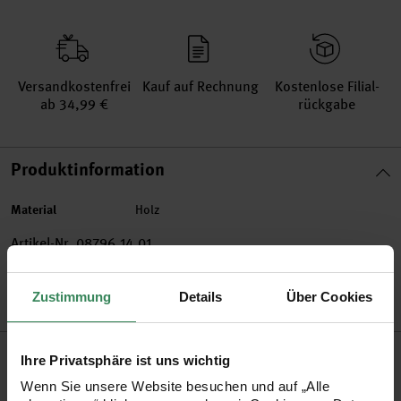
Versand­kosten­frei
Kauf auf Rechnung
Kosten­lose Filial­
ab 34,99 €
rückgabe
Produktinformation
Material
Holz
Artikel-Nr.
08796.14.01
Bestell-Nr.
1911558
Zustimmung
Details
Über Cookies
Produktbeschreibung
Ihre Privatsphäre ist uns wichtig
Wenn Sie unsere Website besuchen und auf „Alle
Basteln mit Holzperlen macht Groß und Klein viel Spaß. Dabei