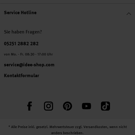
Service Hotline
Sie haben Fragen?
Telefonnummer
05251 2882 282
von Mo. - Fr. 08:30 - 17:00 Uhr
service@idee-shop.com
Kontaktformular
Facebook
Instagram
Pinterest
YouTube
TikTok
* Alle Preise inkl. gesetzl. Mehrwertsteuer zzgl.
Versandkosten
, wenn nicht
anders beschrieben.