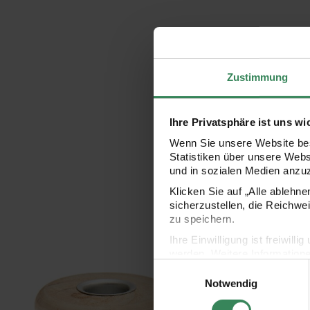
Zustimmung
Ihre Privatsphäre ist uns wi
Wenn Sie unsere Website bes
Statistiken über unsere Web
und in sozialen Medien anzu
Klicken Sie auf „Alle ablehn
sicherzustellen, die Reichwe
zu speichern.
Ihre Einwilligung ist freiwil
werden. Weitere Information
Einwilligungsauswahl
Datenschutzerklärung.
Holz-Kerzenhalter Ringe Weiß
Stumpenkerze Spirale
Notwendig
Impressum
Datenschutz