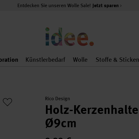
Entdecken Sie unseren Wolle Sale!
Jetzt sparen
oration
Künstlerbedarf
Wolle
Stoffe & Sticke
nMenu
al.openMenu
 general.openMenu
Dekoration general.openMenu
Künstlerbedarf general.
Wolle general.o
Rico Design
Holz-Kerzenhalte
Ø9cm