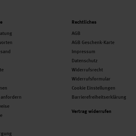
ce
Rechtliches
ratung
AGB
worten
AGB Geschenk-Karte
rsand
Impressum
Datenschutz
te
Widerrufsrecht
Widerrufsformular
onen
Cookie Einstellungen
 anfordern
Barrierefreiheitserklärung
weise
Vertrag widerrufen
se
orgung