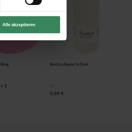
Alle akzeptieren
 Ring
Rustica Kerze 7x15cm
+ 3
6,99 €