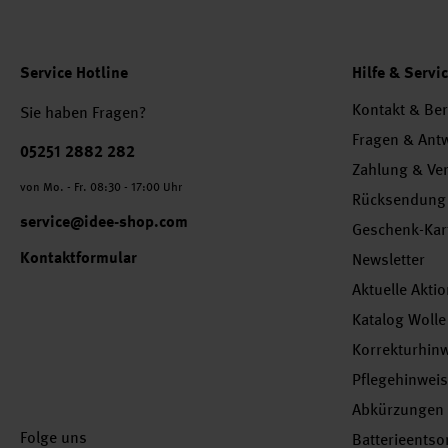
Service Hotline
Hilfe & Servi
Kontakt & Be
Sie haben Fragen?
Fragen & Ant
Telefonnummer
05251 2882 282
Zahlung & Ve
von Mo. - Fr. 08:30 - 17:00 Uhr
Rücksendung
service@idee-shop.com
Geschenk-Kar
Kontaktformular
Newsletter
Aktuelle Akti
Katalog Wolle
Korrekturhin
Pflegehinwei
Abkürzungen
Folge uns
Batterieents