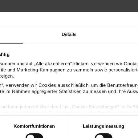
Hersteller
Details
chtig
uchen und auf „Alle akzeptieren“ klicken, verwenden wir Cookie
site und Marketing-Kampagnen zu sammeln sowie personalisierte
zeigen.
en“, verwenden wir Cookies ausschließlich, um die Benutzerfreun
ite im Rahmen aggregierter Statistiken zu messen und Ihre Aus
Kaufempfehlung
lig und kann jederzeit über den Link „Cookie-Einstellungen“ im Fuß
en zu den verwendeten Technologien und den Empfängern der Dat
Holz-Kerzenhalter Natur
Stumpenkerz
Komfortfunktionen
Leistungsmessung
Vertrag widerrufen