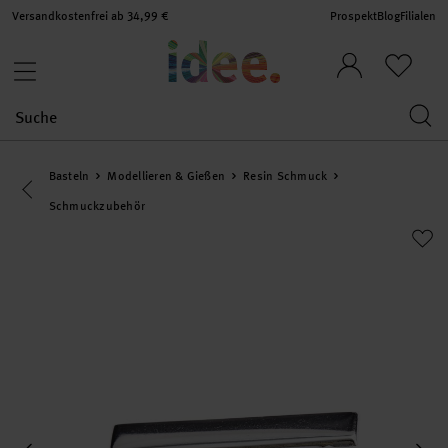
Versandkostenfrei ab 34,99 €
Prospekt
Blog
Filialen
Basteln
Modellieren & Gießen
Resin Schmuck
Eine Kategorie zurück navigieren
Schmuckzubehör