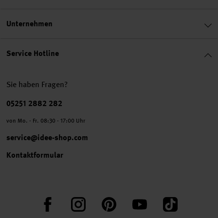
Unternehmen
Service Hotline
Sie haben Fragen?
Telefonnummer
05251 2882 282
von Mo. - Fr. 08:30 - 17:00 Uhr
service@idee-shop.com
Kontaktformular
Facebook
Instagram
Pinterest
YouTube
TikTok