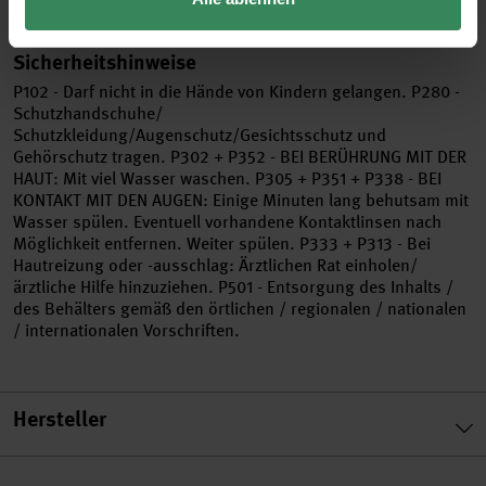
Sicherheitshinweise
P102 - Darf nicht in die Hände von Kindern gelangen. P280 -
Schutzhandschuhe/
Schutzkleidung/Augenschutz/Gesichtsschutz und
Gehörschutz tragen. P302 + P352 - BEI BERÜHRUNG MIT DER
HAUT: Mit viel Wasser waschen. P305 + P351 + P338 - BEI
KONTAKT MIT DEN AUGEN: Einige Minuten lang behutsam mit
Wasser spülen. Eventuell vorhandene Kontaktlinsen nach
Möglichkeit entfernen. Weiter spülen. P333 + P313 - Bei
Hautreizung oder -ausschlag: Ärztlichen Rat einholen/
ärztliche Hilfe hinzuziehen. P501 - Entsorgung des Inhalts /
des Behälters gemäß den örtlichen / regionalen / nationalen
/ internationalen Vorschriften.
Hersteller