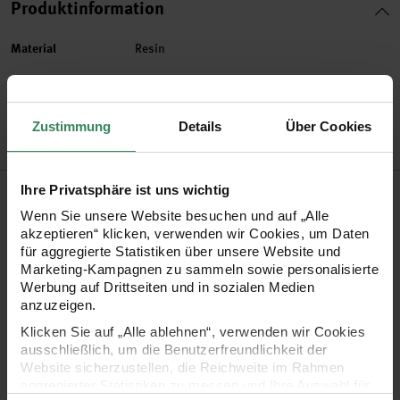
Produktinformation
Material
Resin
Artikel-Nr.
500624
Bestell-Nr.
3592168
Zustimmung
Details
Über Cookies
Produktbeschreibung
Ihre Privatsphäre ist uns wichtig
Wenn Sie unsere Website besuchen und auf „Alle
Bunt, einfach, cool – UV Resin! Kreieren Sie Ihre eigenen DIY-
akzeptieren“ klicken, verwenden wir Cookies, um Daten
für aggregierte Statistiken über unsere Website und
Objekte mit diesem einfach zu dosierendem UV Resin. Dank
Marketing-Kampagnen zu sammeln sowie personalisierte
der praktischen Dosierspitze eignet sich das Resin für
Werbung auf Drittseiten und in sozialen Medien
anzuzeigen.
besonders kleine Formen, wie z.B. Broschen, Perlen oder
Klicken Sie auf „Alle ablehnen“, verwenden wir Cookies
Haarnadelverzierungen. Das UV Resin ist für eine
ausschließlich, um die Benutzerfreundlichkeit der
Schichtdicke von maximal 5mm geeignet und härtet unter
Website sicherzustellen, die Reichweite im Rahmen
aggregierter Statistiken zu messen und Ihre Auswahl für
Sonnenlicht oder der UV-Lampe aus. Die Trocknungszeit bei