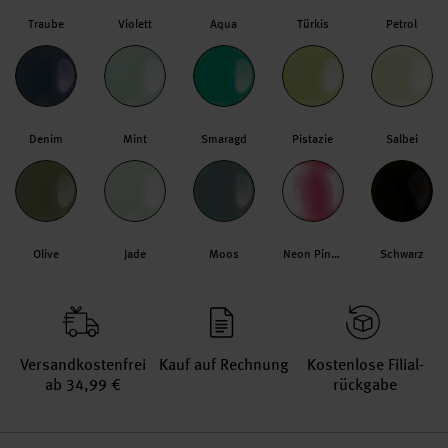
Traube
Violett
Aqua
Türkis
Petrol
Denim
Mint
Smaragd
Pistazie
Salbei
Olive
Jade
Moos
Neon Pink Transparent
Schwarz
Versand­kosten­frei
Kauf auf Rechnung
Kosten­lose Filial­
ab 34,99 €
rückgabe