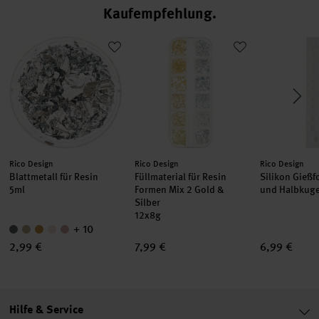
Kaufempfehlung
Formen
Blattmetall für Resin
Füllmaterial für Resin Formen Mix 2 G
Silikon Gie
Hersteller:
Hersteller:
Hersteller:
Rico Design
Rico Design
Rico Design
Blattmetall für Resin
Füllmaterial für Resin
Silikon Gieß
5ml
Formen Mix 2 Gold &
und Halbkug
Silber
12x8g
+ 10
2,99 €
7,99 €
6,99 €
Hilfe & Service