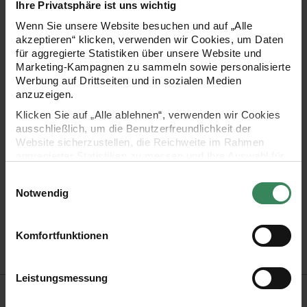
einfach selbst an. Diese fünf Haarnadeln haben eine extra
Ihre Privatsphäre ist uns wichtig
Klebefläche für das Anbringen von Verzierungen aus UV
Wenn Sie unsere Website besuchen und auf „Alle
akzeptieren“ klicken, verwenden wir Cookies, um Daten
Resin oder Epoxidharz und werden im Handumdrehen zum
für aggregierte Statistiken über unsere Website und
Eyecatcher.
Marketing-Kampagnen zu sammeln sowie personalisierte
Werbung auf Drittseiten und in sozialen Medien
anzuzeigen.
Klicken Sie auf „Alle ablehnen“, verwenden wir Cookies
- Haarnadeln zum Verzieren
ausschließlich, um die Benutzerfreundlichkeit der
Website sicherzustellen, die Reichweite im Rahmen
aggregierter Statistiken zu messen und Ihre Auswahl für
- Geeignet für Epoxidharz (abgefüllt in einer Dosierflasche)
zukünftige Besuche zu speichern.
Einwilligungsauswahl
und UV Resin
Ihre Einwilligung ist freiwillig und kann jederzeit über den
Notwendig
Link „Cookie-Einstellungen“ im Fußbereich der Seite
- Inhalt: 5 Stück
widerrufen werden. Weitere Informationen zu den
verwendeten Technologien und den Empfängern der
Komfortfunktionen
- Größe: 4,5cm
Daten finden Sie in unserer Datenschutzerklärung.
Impressum
Datenschutz
Vertrag widerrufen
Leistungsmessung
Hersteller