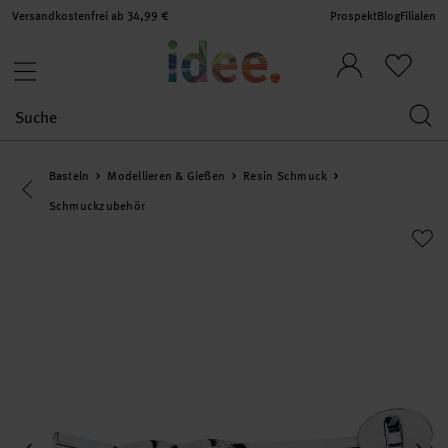
Versandkostenfrei ab 34,99 €
Prospekt
Blog
Filialen
Basteln
Modellieren & Gießen
Resin Schmuck
Eine Kategorie zurück navigieren
Schmuckzubehör