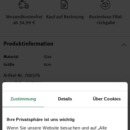
Versand­kosten­frei
Kauf auf Rechnung
Kosten­lose Filial­
ab 34,99 €
rückgabe
Produktinformation
Material
Glas
Größe
8cm
Artikel-Nr.
700370
Bestell-Nr.
3471654
Zustimmung
Details
Über Cookies
Produktbeschreibung
Ihre Privatsphäre ist uns wichtig
Mit der handbemalten Glaskugel schmücken Sie nicht nur
Wenn Sie unsere Website besuchen und auf „Alle