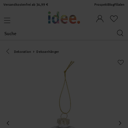
Versandkostenfrei ab 34,99 €
Prospekt
Blog
Filialen
Eine Kategorie zurück navigieren
Dekoration
Dekoanhänger