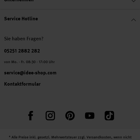
Service Hotline
Sie haben Fragen?
Telefonnummer
05251 2882 282
von Mo. - Fr. 08:30 - 17:00 Uhr
service@idee-shop.com
Kontaktformular
Facebook
Instagram
Pinterest
YouTube
TikTok
* Alle Preise inkl. gesetzl. Mehrwertsteuer zzgl.
Versandkosten
, wenn nicht