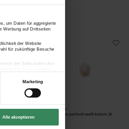
s, um Daten für aggregierte
 Werbung auf Drittseiten
ransparent multicolor 6x4mm
Glasperlen perlmutt-weiß 6x5mm 30 Stü
dlichkeit der Website
wahl für zukünftige Besuche
bereich der Seite widerrufen
en finden Sie in unserer
Marketing
Hersteller:
Rico Design
nsparent multicolor
Glasperlen perlmutt-weiß 6x5mm 30
Alle akzeptieren
Stück