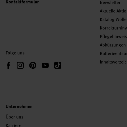
Kontaktformular
Newsletter
Aktuelle Akti
Katalog Wolle
Korrekturhin
Pflegehinwei
Abkürzungen
Folge uns
Batterieents
Inhaltsverzei
Instagram
Pinterest
YouTube
TikTok
Facebook
Unternehmen
Über uns
Karriere