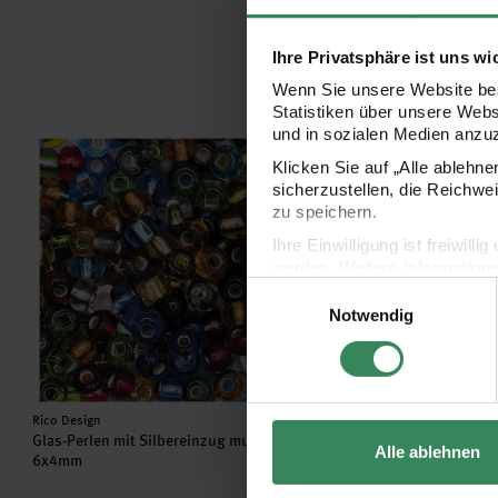
Ihre Privatsphäre ist uns wi
Wenn Sie unsere Website bes
Statistiken über unsere Web
und in sozialen Medien anzu
Glas-Perlen mit Silbereinzug multicolor 6x4mm
Glasperlen chalk terra
Klicken Sie auf „Alle ablehn
sicherzustellen, die Reichwe
zu speichern.
Ihre Einwilligung ist freiwil
werden. Weitere Information
Einwilligungsauswahl
Datenschutzerklärung.
Notwendig
Impressum
Datenschutz
Hersteller:
Hersteller:
Rico Design
Rico Design
Glas-Perlen mit Silbereinzug multicolor
Glasperlen chalk terra pa
Alle ablehnen
6x4mm