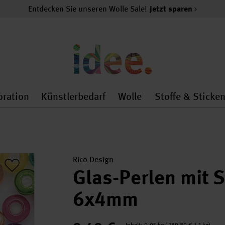
Entdecken Sie unseren Wolle Sale!
Jetzt sparen
oration
Künstlerbedarf
Wolle
Stoffe & Sticke
nMenu
al.openMenu
 general.openMenu
Dekoration general.openMenu
Künstlerbedarf general.
Wolle general.o
Rico Design
Glas-Perlen mit S
6x4mm