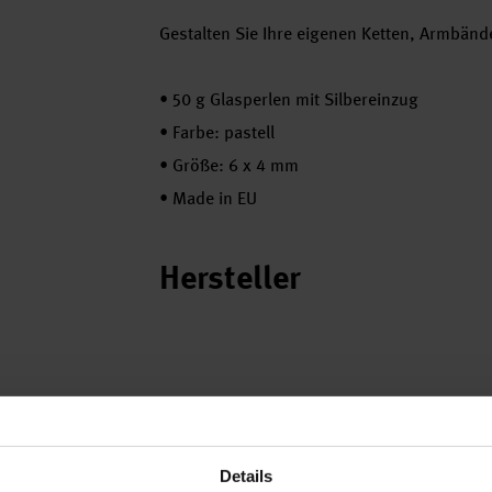
Gestalten Sie Ihre eigenen Ketten, Armbänd
•
50 g Glasperlen mit Silbereinzug
•
Farbe: pastell
•
Größe: 6 x 4 mm
•
Made in EU
Hersteller
Details