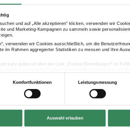
chtig
Kaufempfehlung
uchen und auf „Alle akzeptieren“ klicken, verwenden wir Cookie
site und Marketing-Kampagnen zu sammeln sowie personalisierte
zeigen.
 pastell 8x5,5mm
Glas-Perlen opak multicolor 8x5,5mm
Glasperlen t
en“, verwenden wir Cookies ausschließlich, um die Benutzerfreun
ite im Rahmen aggregierter Statistiken zu messen und Ihre Aus
lig und kann jederzeit über den Link „Cookie-Einstellungen“ im Fuß
en zu den verwendeten Technologien und den Empfängern der Dat
Komfortfunktionen
Leistungsmessung
Vertrag widerrufen
Hersteller:
Hersteller:
Rico Design
Rico Design
stell 8x5,5mm
Glas-Perlen opak multicolor 8x5,5mm
Glasperlen tra
Auswahl erlauben
6x4mm