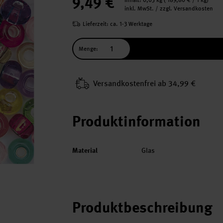
9,49 €
Inhalt:
0,05 kg
(
189,80 €
/ 1 kg)
inkl. MwSt. / zzgl. Versandkosten
Lieferzeit: ca. 1-3 Werktage
Menge:
Versand­kosten­frei ab 34,99 €
Produktinformation
Material
Glas
Produktbeschreibung