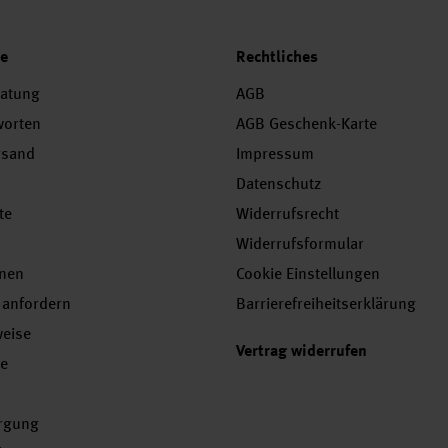
ce
Rechtliches
ratung
AGB
worten
AGB Geschenk-Karte
rsand
Impressum
Datenschutz
te
Widerrufsrecht
Widerrufsformular
onen
Cookie Einstellungen
 anfordern
Barrierefreiheitserklärung
weise
Vertrag widerrufen
se
orgung