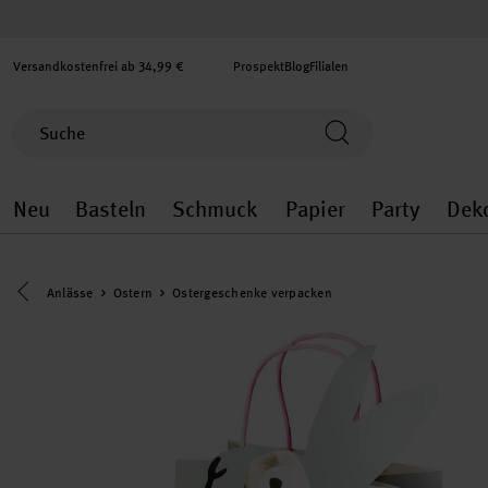
Versandkostenfrei ab 34,99 €
Prospekt
Blog
Filialen
Neu
Basteln
Schmuck
Papier
Party
Dek
Neu general.openMenu
Basteln general.openMenu
Schmuck general.ope
Papier gener
Party
Eine Kategorie zurück navigieren
Anlässe
Ostern
Ostergeschenke verpacken