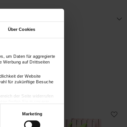
Über Cookies
s, um Daten für aggregierte
 Werbung auf Drittseiten
dlichkeit der Website
wahl für zukünftige Besuche
bereich der Seite widerrufen
en finden Sie in unserer
eld 18x26x12cm
y Geschenktüte Bunny Hop mint 26x32x12cm
Paper Poetry Geschenktüte Bunny Hop 
Pa
Marketing