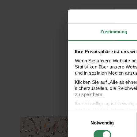
Zustimmung
Ihre Privatsphäre ist uns wi
Wenn Sie unsere Website bes
Statistiken über unsere Web
und in sozialen Medien anzu
Klicken Sie auf „Alle ablehn
sicherzustellen, die Reichwe
zu speichern.
Ihre Einwilligung ist freiwil
werden. Weitere Information
Einwilligungsauswahl
Datenschutzerklärung.
ny Hop mint
Paper Poetry Geschenktüte Bunny Hop Blumenkranz 26x32
Paper Poetry Geschen
Notwendig
Impressum
Datenschutz