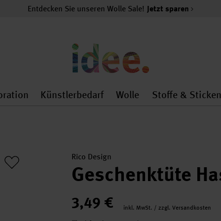
Entdecken Sie unseren Wolle Sale!
Jetzt sparen
oration
Künstlerbedarf
Wolle
Stoffe & Sticke
nMenu
al.openMenu
 general.openMenu
Dekoration general.openMenu
Künstlerbedarf general.
Wolle general.o
Rico Design
Geschenktüte Ha
3,49 €
inkl. MwSt. / zzgl. Versandkosten