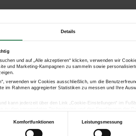
Hersteller
Details
chtig
uchen und auf „Alle akzeptieren“ klicken, verwenden wir Cookie
site und Marketing-Kampagnen zu sammeln sowie personalisierte
zeigen.
en“, verwenden wir Cookies ausschließlich, um die Benutzerfreun
ite im Rahmen aggregierter Statistiken zu messen und Ihre Aus
Kaufempfehlung
lig und kann jederzeit über den Link „Cookie-Einstellungen“ im Fuß
en zu den verwendeten Technologien und den Empfängern der Dat
x12cm
ktüte Bunny Hop Blumenkranz 18x26x12cm
Paper Poetry Geschenktüte Bunny Hop Hasen im F
Paper Poetr
Komfortfunktionen
Leistungsmessung
Vertrag widerrufen