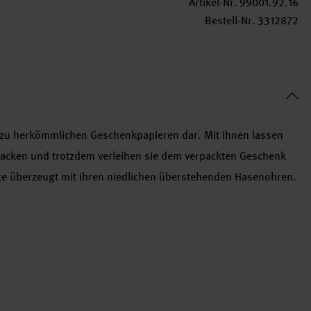
Artikel-Nr.
99001.92.16
Bestell-Nr.
3312872
e zu herkömmlichen Geschenkpapieren dar. Mit ihnen lassen
rpacken und trotzdem verleihen sie dem verpackten Geschenk
üte überzeugt mit ihren niedlichen überstehenden Hasenohren.