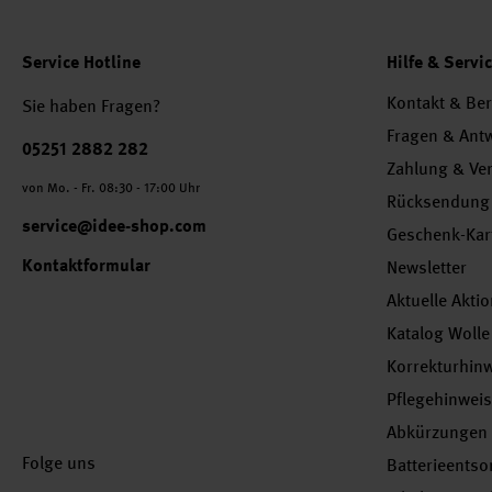
Service Hotline
Hilfe & Servi
Kontakt & Be
Sie haben Fragen?
Fragen & Ant
Telefonnummer
05251 2882 282
Zahlung & Ve
von Mo. - Fr. 08:30 - 17:00 Uhr
Rücksendung
service@idee-shop.com
Geschenk-Kar
Kontaktformular
Newsletter
Aktuelle Akti
Katalog Wolle
Korrekturhin
Pflegehinwei
Abkürzungen
Folge uns
Batterieents