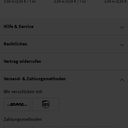
Inhalt:
Inhalt:
Inhalt:
2,00 m
(2,50 € / 1 m)
2,00 m
(2,50 € / 1 m)
2,00 m
(2,50 € 
Hilfe & Service
Rechtliches
Vertrag widerrufen
Versand- & Zahlungsmethoden
Wir verschicken mit
Zahlungsmethoden