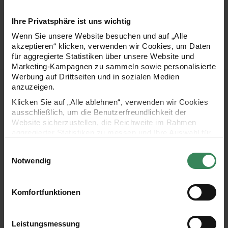
Grammatur
100g
Artikel-Nr.
401102
Ihre Privatsphäre ist uns wichtig
Bestell-Nr.
3736449
Wenn Sie unsere Website besuchen und auf „Alle
akzeptieren“ klicken, verwenden wir Cookies, um Daten
für aggregierte Statistiken über unsere Website und
Marketing-Kampagnen zu sammeln sowie personalisierte
Werbung auf Drittseiten und in sozialen Medien
Produktbeschreibung
anzuzeigen.
Klicken Sie auf „Alle ablehnen“, verwenden wir Cookies
Dieses hochwertige Geschenkpapier mit edlem Lack-Design
ausschließlich, um die Benutzerfreundlichkeit der
verleiht Geschenken eine schlichte und elegante Optik.
Website sicherzustellen, die Reichweite im Rahmen
aggregierter Statistiken zu messen und Ihre Auswahl für
Vielseitig einsetzbar und perfekt für Geschenke zu jeder
zukünftige Besuche zu speichern.
Einwilligungsauswahl
Jahreszeit.
Ihre Einwilligung ist freiwillig und kann jederzeit über den
Notwendig
Link „Cookie-Einstellungen“ im Fußbereich der Seite
widerrufen werden. Weitere Informationen zu den
- Motiv: Lack-Design
verwendeten Technologien und den Empfängern der
Komfortfunktionen
- Maße: 200x70cm
Daten finden Sie in unserer Datenschutzerklärung.
- Grammatur: 100g/m²
Impressum
Datenschutz
Vertrag widerrufen
Leistungsmessung