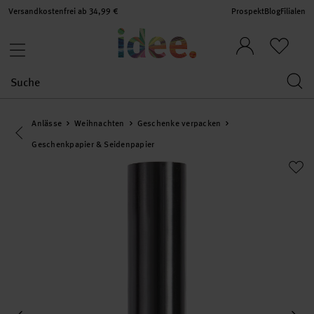
Versandkostenfrei ab 34,99 €
Prospekt
Blog
Filialen
Anlässe
Weihnachten
Geschenke verpacken
Eine Kategorie zurück navigieren
Geschenkpapier & Seidenpapier