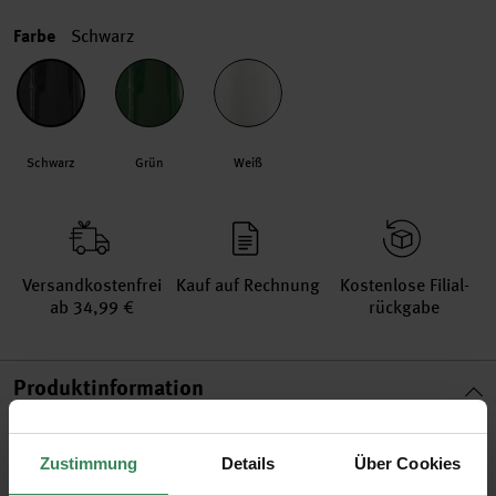
Farbe
Schwarz
Schwarz
Grün
Weiß
Versand­kosten­frei
Kauf auf Rechnung
Kosten­lose Filial­
ab 34,99 €
rückgabe
Produktinformation
Material
Papier, Polypropylen
Zustimmung
Details
Über Cookies
Breite
70cm