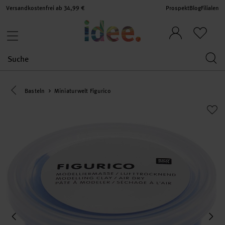
Versandkostenfrei ab 34,99 €
Prospekt
Blog
Filialen
Eine Kategorie zurück navigieren
Basteln
Miniaturwelt Figurico