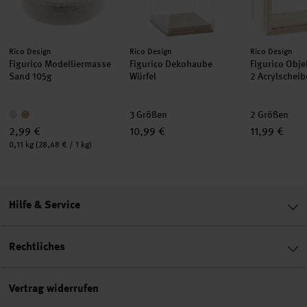
Hersteller:
Hersteller:
Hersteller:
Rico Design
Rico Design
Rico Design
Figurico Modelliermasse
Figurico Dekohaube
Figurico Obje
Sand 105g
Würfel
2 Acrylschei
3 Größen
2 Größen
2,99 €
10,99 €
11,99 €
Inhalt:
0,11 kg
(28,48 € / 1 kg)
Hilfe & Service
Rechtliches
Vertrag widerrufen