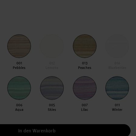
001
012
013
014
Pebbles
Lemons
Peaches
Blueberries
006
005
007
011
Aqua
Skies
Lilac
Winter
In den Warenkorb