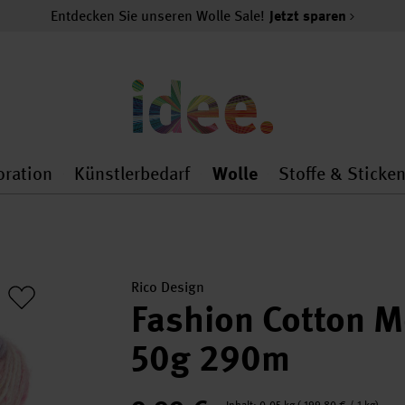
Entdecken Sie unseren Wolle Sale!
Jetzt sparen
oration
Künstlerbedarf
Wolle
Stoffe & Sticke
nMenu
al.openMenu
 general.openMenu
Dekoration general.openMenu
Künstlerbedarf general.
Wolle general.o
Rico Design
Fashion Cotton M
50g 290m