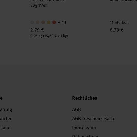
50g 115m
+ 13
11 Stärken
2,79 €
8,79 €
Inhalt:
0,05 kg
(55,80 € / 1 kg)
ce
Rechtliches
ratung
AGB
worten
AGB Geschenk-Karte
rsand
Impressum
Datenschutz