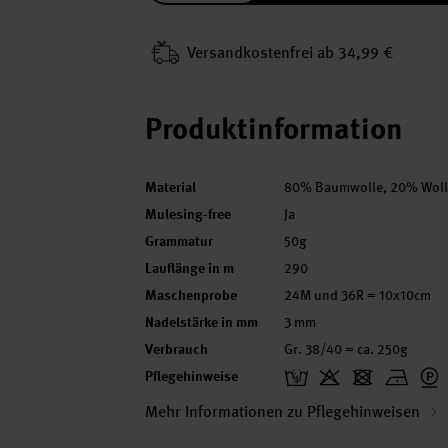
Versand­kosten­frei ab 34,99 €
Produktinformation
Material
80% Baumwolle, 20% Woll
Mulesing-free
Ja
Grammatur
50g
Lauflänge in m
290
Maschenprobe
24M und 36R = 10x10cm
Nadelstärke in mm
3 mm
Verbrauch
Gr. 38/40 = ca. 250g
Pflegehinweise
Mehr Informationen zu Pflegehinweisen