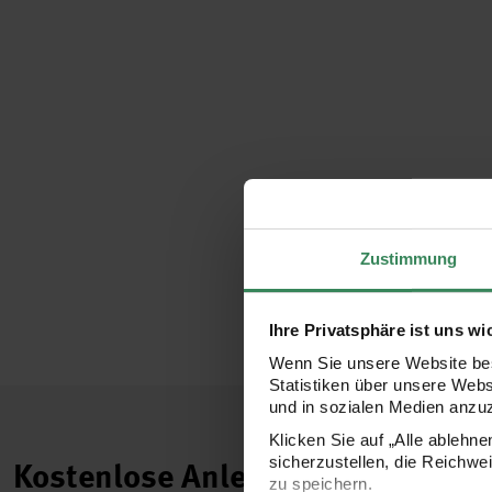
Zustimmung
Ihre Privatsphäre ist uns wi
Wenn Sie unsere Website bes
Statistiken über unsere Web
und in sozialen Medien anzu
Klicken Sie auf „Alle ablehn
sicherzustellen, die Reichwe
Kostenlose Anleitungen.
zu speichern.