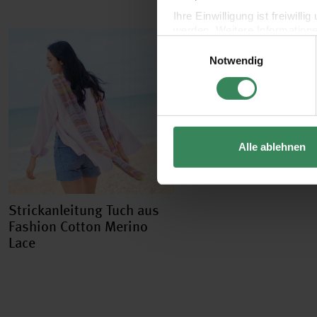
Ihre Einwilligung ist freiwil
werden. Weitere Information
Einwilligungsauswahl
Datenschutzerklärung.
Notwendig
Impressum
Datenschutz
Alle ablehnen
Strickanleitung Tuch aus
Fashion Cotton Merino
Lace