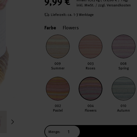
9,99 €
Inhalt:
0,05 kg
(
199,80 €
/ 1 kg)
inkl. MwSt. / zzgl. Versandkosten
Lieferzeit: ca. 1-3 Werktage
Farbe
Flowers
009
003
008
Summer
Roses
Spring
002
004
010
Pastel
Flowers
Autumn
Menge: