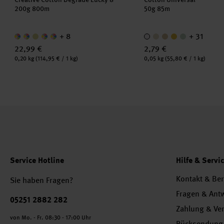
200g 800m
50g 85m
+ 8
+ 31
22,99 €
2,79 €
Inhalt:
Inhalt:
0,20 kg
(114,95 € / 1 kg)
0,05 kg
(55,80 € / 1 kg)
Service Hotline
Hilfe & Servi
Kontakt & Be
Sie haben Fragen?
Fragen & Ant
Telefonnummer
05251 2882 282
Zahlung & Ve
von Mo. - Fr. 08:30 - 17:00 Uhr
Rücksendung