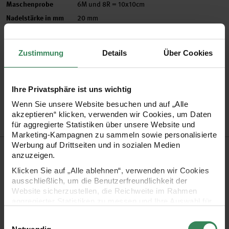
Maschenprobe
6M und 8R = 10x10cm
Nadelstärke in mm
20 mm
Verbrauch
Größe 40 = ca. 700g
Pflegehinweise
Zustimmung
Details
Über Cookies
Mehr Informationen zu Pflegehinweisen
Artikel-Nr.
383294.002
Ihre Privatsphäre ist uns wichtig
Bestell-Nr.
3344248
Wenn Sie unsere Website besuchen und auf „Alle
akzeptieren“ klicken, verwenden wir Cookies, um Daten
für aggregierte Statistiken über unsere Website und
Marketing-Kampagnen zu sammeln sowie personalisierte
Werbung auf Drittseiten und in sozialen Medien
Produktbeschreibung
anzuzeigen.
Klicken Sie auf „Alle ablehnen“, verwenden wir Cookies
Fashion Alpaca Cozy Up! ist ein supergemütliches Alpakagarn
ausschließlich, um die Benutzerfreundlichkeit der
mit dickem Faden. Mit dem voluminösen Faden erzielt man
Website sicherzustellen, die Reichweite im Rahmen
aggregierter Statistiken zu messen und Ihre Auswahl für
extraschnelle Ergebnisse – perfekt für gemütliche Kleidung
zukünftige Besuche zu speichern.
Einwilligungsauswahl
und Accessoires.
Ihre Einwilligung ist freiwillig und kann jederzeit über den