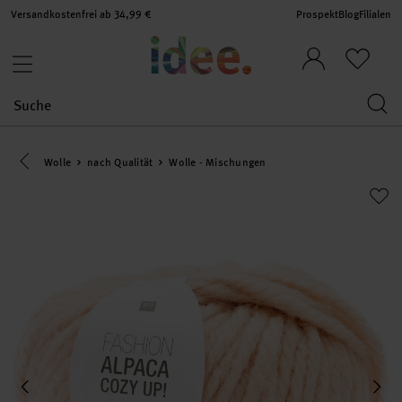
Versandkostenfrei ab 34,99 €
Prospekt
Blog
Filialen
Eine Kategorie zurück navigieren
Wolle
nach Qualität
Wolle - Mischungen