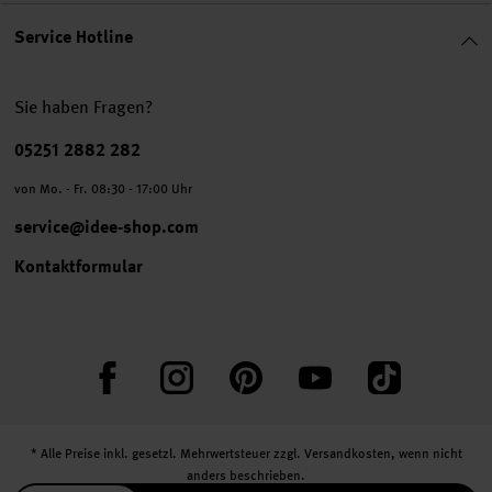
Service Hotline
Sie haben Fragen?
Telefonnummer
05251 2882 282
von Mo. - Fr. 08:30 - 17:00 Uhr
service@idee-shop.com
Kontaktformular
Facebook
Instagram
Pinterest
YouTube
TikTok
* Alle Preise inkl. gesetzl. Mehrwertsteuer zzgl.
Versandkosten
, wenn nicht
anders beschrieben.