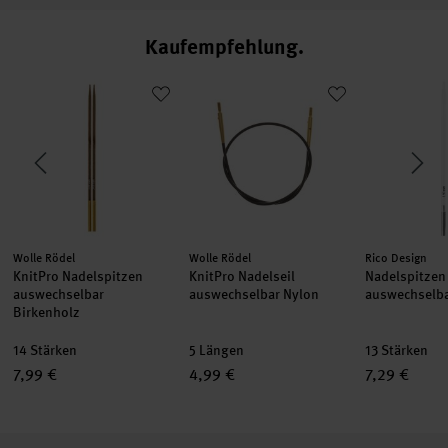
Kaufempfehlung
-Winter
KnitPro Nadelspitzen auswechselbar Birkenholz
KnitPro Nadelseil auswechselbar Nyl
Nadelspitze
Hersteller:
Hersteller:
Hersteller:
Wolle Rödel
Wolle Rödel
Rico Design
KnitPro Nadelspitzen
KnitPro Nadelseil
Nadelspitzen
auswechselbar
auswechselbar Nylon
auswechselba
Birkenholz
14 Stärken
5 Längen
13 Stärken
7,99 €
4,99 €
7,29 €