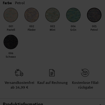
Farbe
Petrol
001
002
003
004
005
Pastell
Flieder
Mint
Grün
Petrol
006
Schwarz
Versand­kosten­frei
Kauf auf Rechnung
Kosten­lose Filial­
ab 34,99 €
rückgabe
Produktinformation