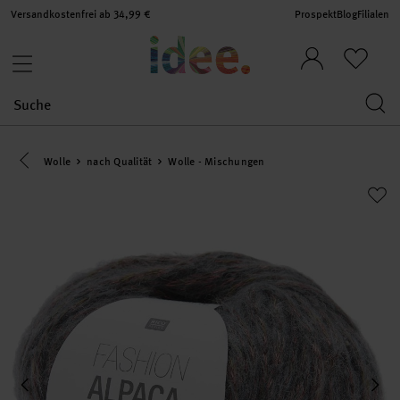
Versandkostenfrei ab 34,99 €
Prospekt
Blog
Filialen
Eine Kategorie zurück navigieren
Wolle
nach Qualität
Wolle - Mischungen