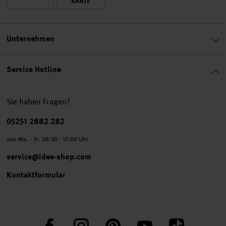
Unternehmen
Service Hotline
Sie haben Fragen?
Telefonnummer
05251 2882 282
von Mo. - Fr. 08:30 - 17:00 Uhr
service@idee-shop.com
Kontaktformular
Facebook
Instagram
Pinterest
YouTube
TikTok