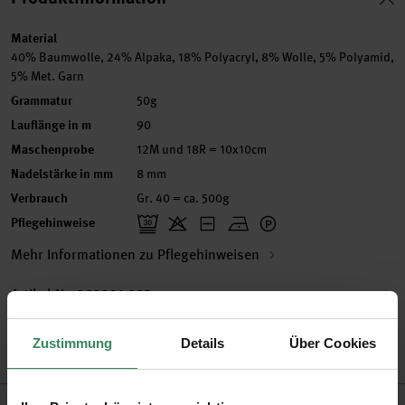
Material
40% Baumwolle, 24% Alpaka, 18% Polyacryl, 8% Wolle, 5% Polyamid,
5% Met. Garn
Grammatur
50g
Lauflänge in m
90
Maschenprobe
12M und 18R = 10x10cm
Nadelstärke in mm
8 mm
Verbrauch
Gr. 40 = ca. 500g
Pflegehinweise
Mehr Informationen zu Pflegehinweisen
Artikel-Nr.
383321.005
Bestell-Nr.
3405574
Zustimmung
Details
Über Cookies