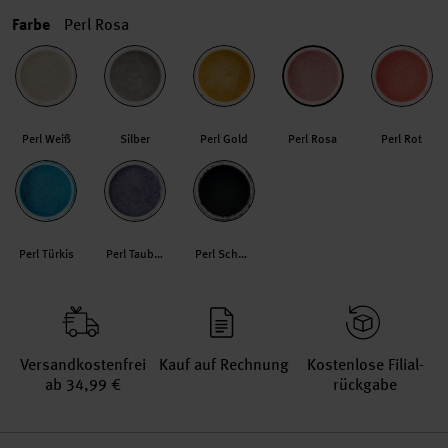
Farbe
Perl Rosa
Perl Weiß
Silber
Perl Gold
Perl Rosa
Perl Rot
Perl Türkis
Perl Taubenblau
Perl Schwarz
Versand­kosten­frei
Kauf auf Rechnung
Kosten­lose Filial­
ab 34,99 €
rückgabe