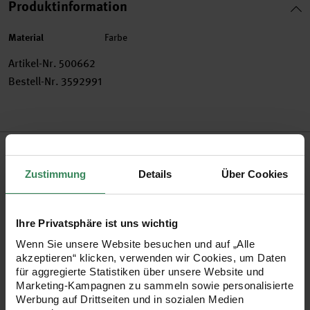
Produktinformation
Material
Farbe
Artikel-Nr.
500662
Bestell-Nr.
3592991
Produktbeschreibung
Zustimmung
Details
Über Cookies
Jetzt wird es bunt! Gestalten Sie Ihre Resin- oder Epoxidharz-
Arbeiten ganz individuell und in vielen verschiedenen Farben
mithilfe der intensiven Farbpigmenten. Wählen Sie dazu eine
Ihre Privatsphäre ist uns wichtig
Farbe aus, mischen diese unter das Resin oder Epoxidharz
Wenn Sie unsere Website besuchen und auf „Alle
akzeptieren“ klicken, verwenden wir Cookies, um Daten
und schon erhalten Sie nach dem Trocknen ein tolles DIY-
für aggregierte Statistiken über unsere Website und
Produkt mit einzigartigem Perl-Effekt.
Marketing-Kampagnen zu sammeln sowie personalisierte
Werbung auf Drittseiten und in sozialen Medien