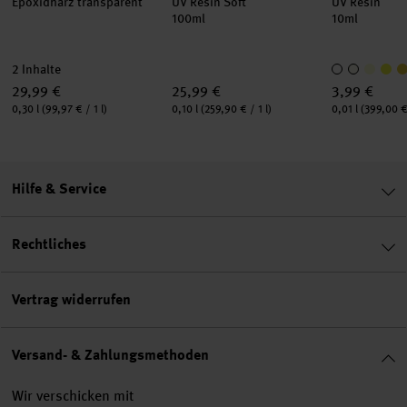
Epoxidharz transparent
UV Resin Soft
UV Resin
100ml
10ml
2 Inhalte
29,99 €
25,99 €
3,99 €
Inhalt:
Inhalt:
Inhalt:
0,30 l
(99,97 € / 1 l)
0,10 l
(259,90 € / 1 l)
0,01 l
(399,00 € 
Hilfe & Service
Rechtliches
Vertrag widerrufen
Versand- & Zahlungsmethoden
Wir verschicken mit