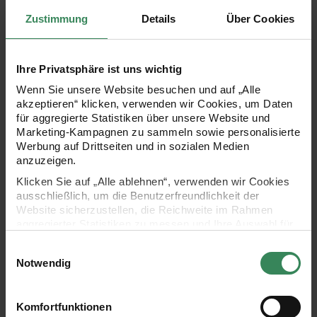
Garnstärke
aran
Zustimmung
Details
Über Cookies
Grammatur
50g
Lauflänge in m
100
Maschenprobe
18M und 24R = 10x10cm
Ihre Privatsphäre ist uns wichtig
Nadelstärke in mm
5 mm
Wenn Sie unsere Website besuchen und auf „Alle
Verbrauch
Gr. 40 = ca. 600g
akzeptieren“ klicken, verwenden wir Cookies, um Daten
Pflegehinweise
für aggregierte Statistiken über unsere Website und
Marketing-Kampagnen zu sammeln sowie personalisierte
Mehr Informationen zu Pflegehinweisen
Werbung auf Drittseiten und in sozialen Medien
anzuzeigen.
Klicken Sie auf „Alle ablehnen“, verwenden wir Cookies
ausschließlich, um die Benutzerfreundlichkeit der
Zertifizierung
Website sicherzustellen, die Reichweite im Rahmen
aggregierter Statistiken zu messen und Ihre Auswahl für
zukünftige Besuche zu speichern.
Einwilligungsauswahl
Artikel-Nr.
383009.020
Ihre Einwilligung ist freiwillig und kann jederzeit über den
Notwendig
Link „Cookie-Einstellungen“ im Fußbereich der Seite
Bestell-Nr.
3036280
widerrufen werden. Weitere Informationen zu den
verwendeten Technologien und den Empfängern der
Komfortfunktionen
Daten finden Sie in unserer Datenschutzerklärung.