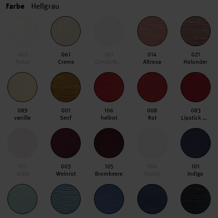
Farbe
Hellgrau
060
061
081
014
021
Natur
Creme
Camel-Melange
Altrosa
Holunder
089
001
106
008
083
vanille
Senf
hellrot
Rot
Lipstick Red
107
003
105
084
101
erika
Weinrot
Brombeere
Flieder
Indigo