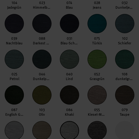
104
023
074
028
032
Jadegrün
Himmelblau
Blau
Jeans
Dunkeljeans
039
088
031
075
102
Nachtblau
Darkest Navy
Blau-Schwarz
Türkis
Schiefer
025
046
040
052
108
Petrol
Dunkelpetrol
Lind
Grasgrün
dunkelgrün
087
103
086
055
079
English Green
Oliv
Khaki
Kiesel-Melange
Taupe