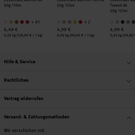
50g 110m
50g 125m
Tweed dk
50g 125m
+ 41
+ 7
6,49 €
4,99 €
4,99 €
Inhalt:
Inhalt:
Inhalt:
0,05 kg
(129,80 € / 1 kg)
0,05 kg
(99,80 € / 1 kg)
0,05 kg
(99,80 €
Hilfe & Service
Rechtliches
Vertrag widerrufen
Versand- & Zahlungsmethoden
Wir verschicken mit