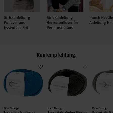
Strickanleitung
Strickanleitung
Punch Needl
Pullover aus
Herrenpullover im
Anleitung Ha
Essentials Soft
Perlmuster aus
Merino aran
Essentials Soft
Merino aran
Kaufempfehlung
 Bambus
Essentials Merino dk
Essentials Merino Plus dk
Essentials 
Hersteller:
Hersteller:
Hersteller:
Rico Design
Rico Design
Rico Design
Essentials Merino dk
Essentials Merino Plus dk
Essentials Me