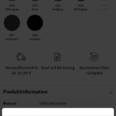
096
076
020
094
093
Silbergrau
Grau
Hellgrau
Mittelgrau
Grau-Melange
097
090
Anthrazit
Schwarz
Versand­kosten­frei
Kauf auf Rechnung
Kosten­lose Filial­
ab 34,99 €
rückgabe
Produktinformation
Material
100% Schurwolle
Mulesing-free
Ja