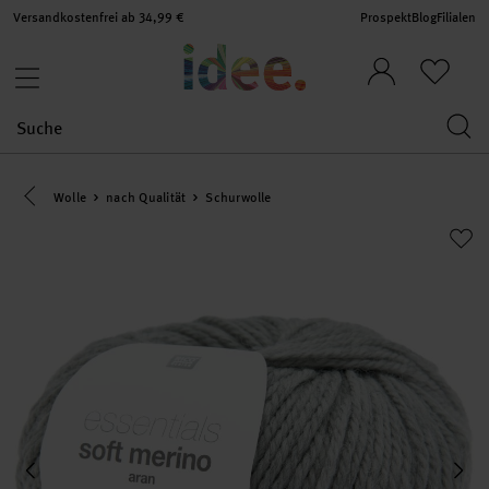
Versandkostenfrei ab 34,99 €
Prospekt
Blog
Filialen
Eine Kategorie zurück navigieren
Wolle
nach Qualität
Schurwolle