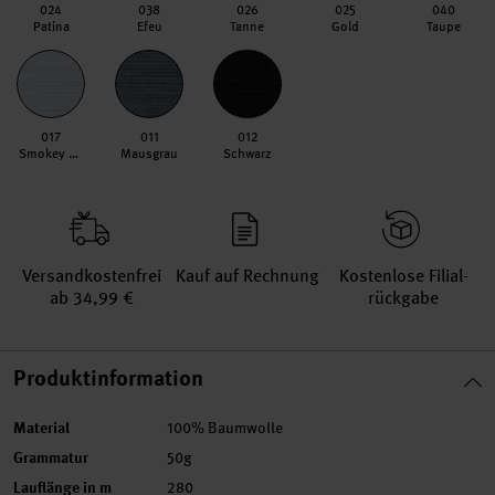
024
038
026
025
040
Patina
Efeu
Tanne
Gold
Taupe
017
011
012
Smokey Blue
Mausgrau
Schwarz
Versand­kosten­frei
Kauf auf Rechnung
Kosten­lose Filial­
ab 34,99 €
rückgabe
Produktinformation
Material
100% Baumwolle
Grammatur
50g
Lauflänge in m
280