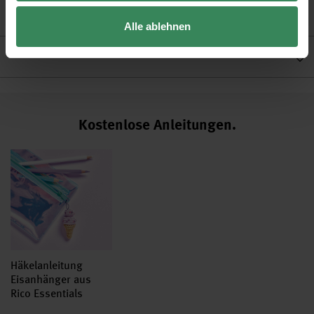
Alle ablehnen
Hersteller
Kostenlose Anleitungen.
Häkelanleitung
Eisanhänger aus
Rico Essentials
Crochet