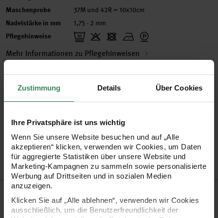
Maschenprobe
37M und 42R = 10x10cm
Nadelstärke in mm
1,75 - 2 mm
Pflegehinweise
Mehr Informationen zu Pflegehinweisen
Zustimmung
Details
Über Cookies
Zertifizierung
Ihre Privatsphäre ist uns wichtig
Artikel-Nr.
383110.002
Wenn Sie unsere Website besuchen und auf „Alle
Bestell-Nr.
3044872
akzeptieren“ klicken, verwenden wir Cookies, um Daten
für aggregierte Statistiken über unsere Website und
Marketing-Kampagnen zu sammeln sowie personalisierte
Werbung auf Drittseiten und in sozialen Medien
anzuzeigen.
Produktbeschreibung
Klicken Sie auf „Alle ablehnen“, verwenden wir Cookies
ausschließlich, um die Benutzerfreundlichkeit der
Essentials Crochet von Rico Design ist ein klassisches