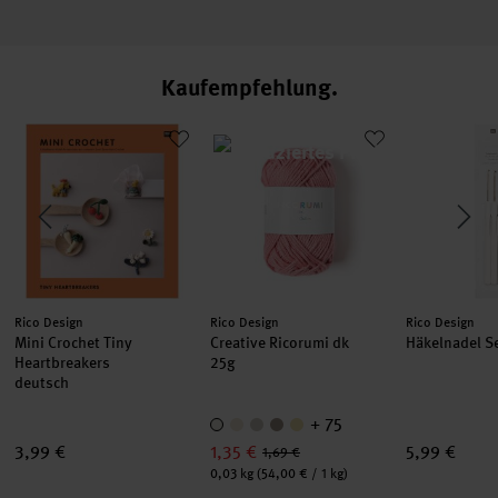
Kaufempfehlung
Mini Crochet Tiny Heartbreakers
Creative Ricorumi dk
Häkelnadel 
Hersteller:
Hersteller:
Hersteller:
Rico Design
Rico Design
Rico Design
Mini Crochet Tiny
Creative Ricorumi dk
Häkelnadel S
Heartbreakers
25g
deutsch
+ 75
3,99 €
1,35 €
5,99 €
1,69 €
Inhalt:
0,03 kg
(54,00 € / 1 kg)