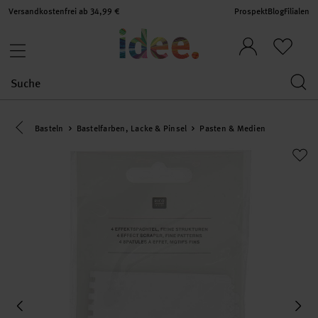
Versandkostenfrei ab 34,99 €
Prospekt
Blog
Filialen
Eine Kategorie zurück navigieren
Basteln
Bastelfarben, Lacke & Pinsel
Pasten & Medien