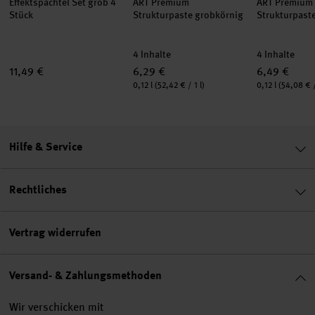
Effektspachtel Set grob 4
ART Premium
ART Premium
Stück
Strukturpaste grobkörnig
Strukturpaste
4 Inhalte
4 Inhalte
11,49 €
6,29 €
6,49 €
Inhalt:
Inhalt:
0,12 l
(52,42 € / 1 l)
0,12 l
(54,08 € /
Hilfe & Service
Rechtliches
Vertrag widerrufen
Versand- & Zahlungsmethoden
Wir verschicken mit