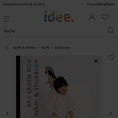
Versandkostenfrei ab 34,99 €
Prospekt
Blog
Filialen
Eine Kategorie zurück navigieren
Stoffe & Sticken
Stoffe
Nähbücher