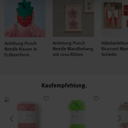
Anleitung Punch
Häkelanleitu
Anleitung Punch
Needle Wandbehang
Ricorumi Ma
Needle Kissen in
mit rosa Blüten
Schleife
Erdbeerform
Kaufempfehlung
i
Creative Ricorumi dk
Creative Ricorumi Neon dk
Creative Ri