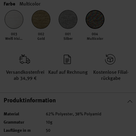
Farbe
Multicolor
003
002
001
004
Weiß Irisierend
Gold
Silber
Multicolor
Versand­kosten­frei
Kauf auf Rechnung
Kosten­lose Filial­
ab 34,99 €
rückgabe
Produktinformation
Material
62% Polyester, 38% Polyamid
Grammatur
10g
Lauflänge in m
50