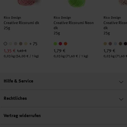
Hersteller:
Hersteller:
Hersteller:
Rico Design
Rico Design
Rico Design
Creative Ricorumi dk
Creative Ricorumi Neon
Creative Rico
25g
dk
dk
25g
25g
+ 75
1,35 €
1,79 €
1,79 €
1,69 €
Inhalt:
Inhalt:
Inhalt:
0,03 kg
(54,00 € / 1 kg)
0,03 kg
(71,60 € / 1 kg)
0,03 kg
(71,60 €
Hilfe & Service
Rechtliches
Vertrag widerrufen