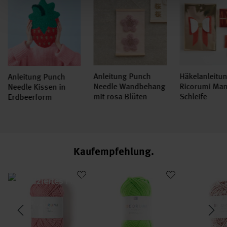
Anleitung Punch
Häkelanleitu
Anleitung Punch
Needle Wandbehang
Ricorumi Ma
Needle Kissen in
mit rosa Blüten
Schleife
Erdbeerform
Kaufempfehlung
i
Creative Ricorumi dk
Creative Ricorumi Neon dk
Creative Ri