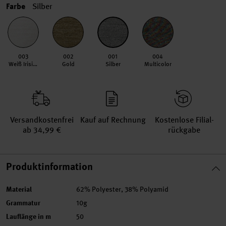
Farbe
Silber
003
002
001
004
Weiß Irisierend
Gold
Silber
Multicolor
Versand­kosten­frei
Kauf auf Rechnung
Kosten­lose Filial­
ab 34,99 €
rückgabe
Produktinformation
Material
62% Polyester, 38% Polyamid
Grammatur
10g
Lauflänge in m
50