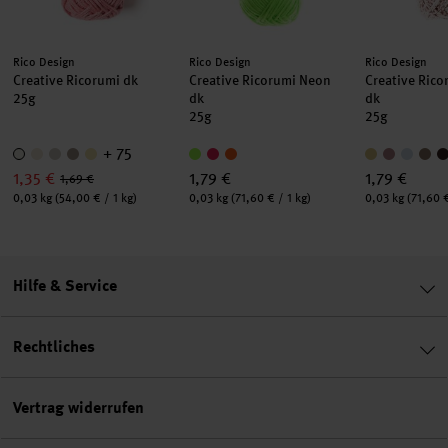
Hersteller:
Hersteller:
Hersteller:
Rico Design
Rico Design
Rico Design
Creative Ricorumi dk
Creative Ricorumi Neon
Creative Rico
25g
dk
dk
25g
25g
+ 75
1,35 €
1,79 €
1,79 €
1,69 €
Inhalt:
Inhalt:
Inhalt:
0,03 kg
(54,00 € / 1 kg)
0,03 kg
(71,60 € / 1 kg)
0,03 kg
(71,60 €
Hilfe & Service
Rechtliches
Vertrag widerrufen