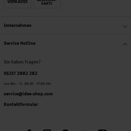
Unternehmen
Service Hotline
Sie haben Fragen?
Telefonnummer
05251 2882 282
von Mo. - Fr. 08:30 - 17:00 Uhr
service@idee-shop.com
Kontaktformular
Facebook
Instagram
Pinterest
YouTube
TikTok