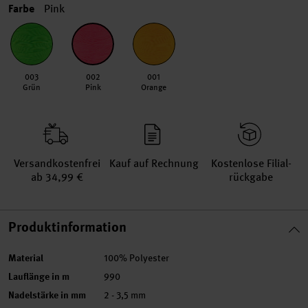
Farbe
Pink
003
002
001
Grün
Pink
Orange
Versand­kosten­frei
Kauf auf Rechnung
Kosten­lose Filial­
ab 34,99 €
rückgabe
Produktinformation
Material
100% Polyester
Lauflänge in m
990
Nadelstärke in mm
2 - 3,5 mm