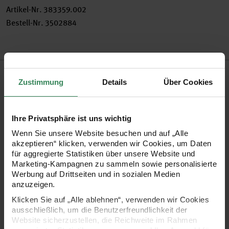
Artikel-Nr.
383359.002
Bestell-Nr.
3502884
Produktbeschreibung
Zustimmung
Details
Über Cookies
Creative Make It Neon zaubert in jedes beliebige Strick- oder
Häkelprojekt einen tollen Neoneffekt. Einfach das Beilaufgarn
Ihre Privatsphäre ist uns wichtig
beim Stricken oder Häkeln mitlaufen lassen und schon
Wenn Sie unsere Website besuchen und auf „Alle
bekommen die Strickstücke eine leuchtende Neon-Optik. Da
akzeptieren“ klicken, verwenden wir Cookies, um Daten
für aggregierte Statistiken über unsere Website und
das Garn auf einer Spule daher kommt, kann es auch super
Marketing-Kampagnen zu sammeln sowie personalisierte
zum Nähen verwendet werden.
Werbung auf Drittseiten und in sozialen Medien
anzuzeigen.
Klicken Sie auf „Alle ablehnen“, verwenden wir Cookies
Zusammensetzung: 100% Polyester
ausschließlich, um die Benutzerfreundlichkeit der
Lauflänge: 990m
Website sicherzustellen, die Reichweite im Rahmen