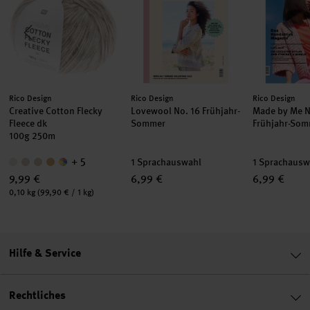
Hersteller:
Hersteller:
Hersteller:
Rico Design
Rico Design
Rico Design
Creative Cotton Flecky
Lovewool No. 16 Frühjahr-
Made by Me N
Fleece dk
Sommer
Frühjahr-So
100g 250m
+ 5
1 Sprachauswahl
1 Sprachausw
9,99 €
6,99 €
6,99 €
Inhalt:
0,10 kg
(99,90 € / 1 kg)
Hilfe & Service
Rechtliches