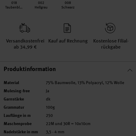
018
002
008
Taubenblau
Hellgrau
Schwarz
Versand­kosten­frei
Kauf auf Rechnung
Kosten­lose Filial­
ab 34,99 €
rückgabe
Produktinformation
Material
75% Baumwolle, 13% Polyacryl, 12% Wolle
Mulesing-free
Ja
Garnstärke
dk
Grammatur
100g
Lauflänge in m
250
Maschenprobe
22M und 30R = 10x10cm
Nadelstärke in mm
3,5 - 4 mm