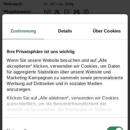
Verbrauch
Gr. 40 = ca. 500g
Pflegehinweise
Mehr Informationen zu Pflegehinweisen
Zustimmung
Details
Über Cookies
Artikel-Nr.
383354.006
Bestell-Nr.
3506462
Ihre Privatsphäre ist uns wichtig
Wenn Sie unsere Website besuchen und auf „Alle
akzeptieren“ klicken, verwenden wir Cookies, um Daten
Produktbeschreibung
für aggregierte Statistiken über unsere Website und
Marketing-Kampagnen zu sammeln sowie personalisierte
Werbung auf Drittseiten und in sozialen Medien
Bei Creative Cotton Fleece dk handelt es sich um eine
anzuzeigen.
Garnmischung aus Baumwolle, Polyacryl und Wolle, die
Klicken Sie auf „Alle ablehnen“, verwenden wir Cookies
einen Flausch aus Wolle hat, der in einen Baumwollfaden
ausschließlich, um die Benutzerfreundlichkeit der
Website sicherzustellen, die Reichweite im Rahmen
hineingearbeitet ist. Dieser verleiht den Strickstücken eine
aggregierter Statistiken zu messen und Ihre Auswahl für
ebenmäßige, Fleece-ähnliche Oberfläche, die auch mal
zukünftige Besuche zu speichern.
Einwilligungsauswahl
Ungleichmäßigkeiten im Strickbild verschwinden lassen
Ihre Einwilligung ist freiwillig und kann jederzeit über den