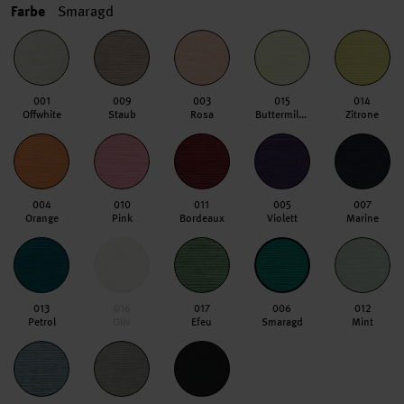
Farbe
Smaragd
001
009
003
015
014
Offwhite
Staub
Rosa
Buttermilch
Zitrone
004
010
011
005
007
Orange
Pink
Bordeaux
Violett
Marine
013
016
017
006
012
Petrol
Oliv
Efeu
Smaragd
Mint