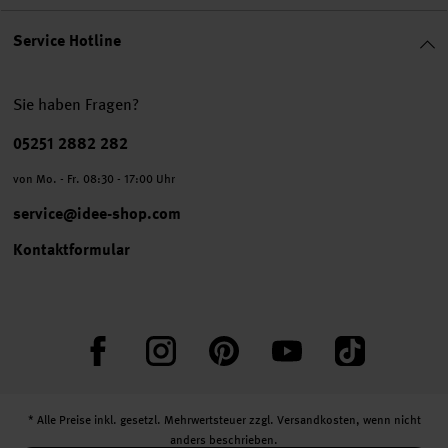
Service Hotline
Sie haben Fragen?
Telefonnummer
05251 2882 282
von Mo. - Fr. 08:30 - 17:00 Uhr
service@idee-shop.com
Kontaktformular
Facebook
Instagram
Pinterest
YouTube
TikTok
* Alle Preise inkl. gesetzl. Mehrwertsteuer zzgl.
Versandkosten
, wenn nicht
anders beschrieben.