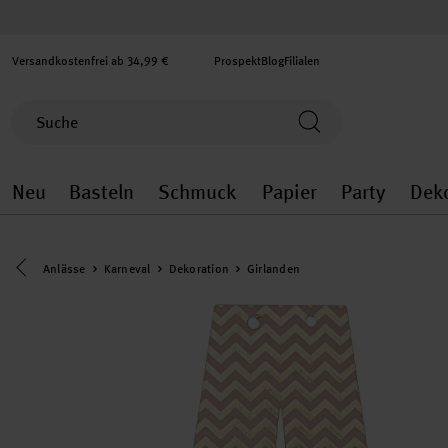
Versandkostenfrei ab 34,99 €
Prospekt
Blog
Filialen
Neu
Basteln
Schmuck
Papier
Party
Dek
Neu general.openMenu
Basteln general.openMenu
Schmuck general.ope
Papier gener
Party
Eine Kategorie zurück navigieren
Anlässe
Karneval
Dekoration
Girlanden