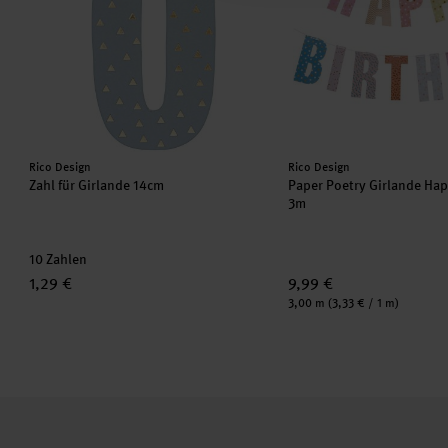
Hersteller:
Hersteller:
Rico Design
Rico Design
Zahl für Girlande 14cm
Paper Poetry Girlande Ha
3m
10 Zahlen
1,29 €
9,99 €
Inhalt:
3,00 m
(3,33 € / 1 m)