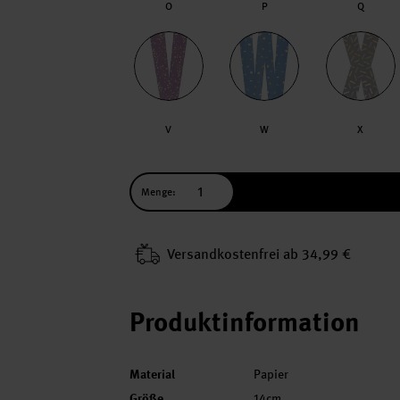
O
P
Q
V
W
X
Menge:
Versand­kosten­frei ab 34,99 €
Produktinformation
Material
Papier
Größe
14cm