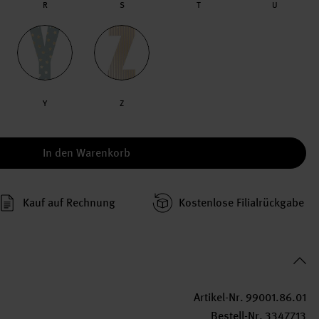
R
S
T
U
Y
Z
In den Warenkorb
Kauf auf Rechnung
Kosten­lose Filial­rückgabe
Artikel-Nr.
99001.86.01
Bestell-Nr.
3347713