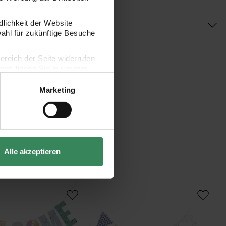
dlichkeit der Website
wahl für zukünftige Besuche
bereich der Seite widerrufen
en finden Sie in unserer
Marketing
Alle akzeptieren
y Girlande Welcome Home 3m
Paper Poetry Girlande Wimpel mehrfarb