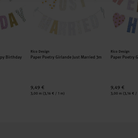
Hersteller:
Hersteller:
Rico Design
Rico Design
ppy Birthday
Paper Poetry Girlande Just Married 3m
Paper Poetry 
9,49 €
9,49 €
Inhalt:
Inhalt:
3,00 m
(3,16 € / 1 m)
3,00 m
(3,16 € /