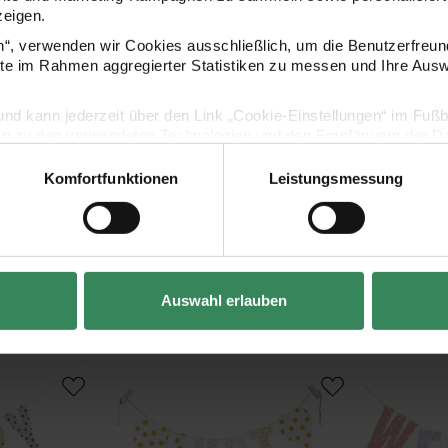
zeigen.
Hersteller
en“, verwenden wir Cookies ausschließlich, um die Benutzerfreun
ite im Rahmen aggregierter Statistiken zu messen und Ihre Aus
lig und kann jederzeit über den Link „Cookie-Einstellungen“ im Fuß
en zu den verwendeten Technologien und den Empfängern der Dat
Komfortfunktionen
Leistungsmessung
Vertrag widerrufen
Kaufempfehlung
Auswahl erlauben
 Happy Birthday 3m
Paper Poetry Girlande Just Married 3m
Paper Poetr