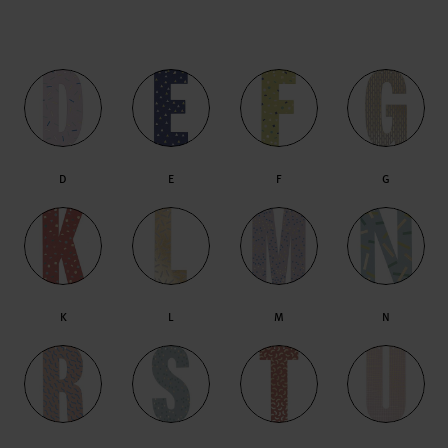
D
E
F
G
K
L
M
N