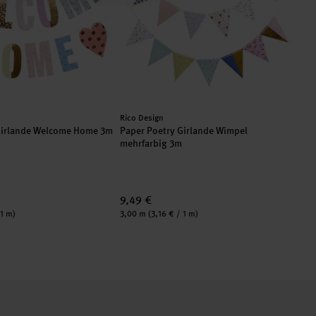
Hersteller:
Rico Design
Girlande Welcome Home 3m
Paper Poetry Girlande Wimpel
mehrfarbig 3m
9,49 €
Inhalt:
 1 m)
3,00 m
(3,16 € / 1 m)