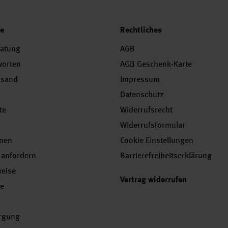
ce
Rechtliches
ratung
AGB
worten
AGB Geschenk-Karte
rsand
Impressum
Datenschutz
te
Widerrufsrecht
Widerrufsformular
onen
Cookie Einstellungen
 anfordern
Barrierefreiheitserklärung
weise
Vertrag widerrufen
se
orgung