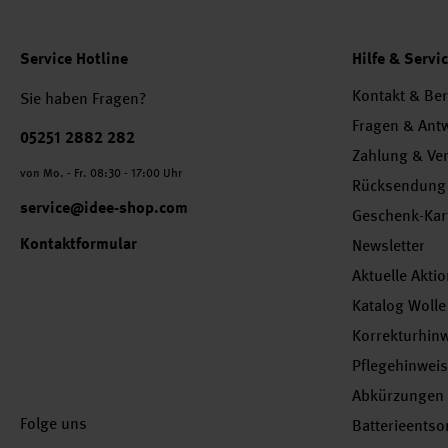
Service Hotline
Hilfe & Servi
Kontakt & Be
Sie haben Fragen?
Fragen & Ant
Telefonnummer
05251 2882 282
Zahlung & Ve
von Mo. - Fr. 08:30 - 17:00 Uhr
Rücksendung
service@idee-shop.com
Geschenk-Kar
Kontaktformular
Newsletter
Aktuelle Akti
Katalog Wolle
Korrekturhin
Pflegehinwei
Abkürzungen
Folge uns
Batterieents