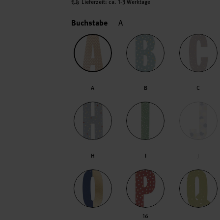
Lieferzeit: ca. 1-3 Werktage
Buchstabe
A
A
B
C
H
I
J
16