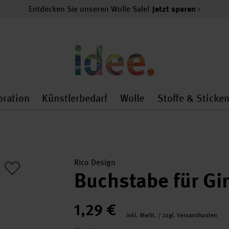
Entdecken Sie unseren Wolle Sale!
Jetzt sparen
oration
Künstlerbedarf
Wolle
Stoffe & Sticke
nMenu
al.openMenu
 general.openMenu
Dekoration general.openMenu
Künstlerbedarf general.
Wolle general.o
Rico Design
Buchstabe für Gi
1,29 €
inkl. MwSt. / zzgl. Versandkosten