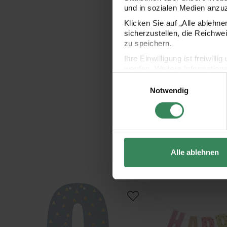
und in sozialen Medien anzu
Klicken Sie auf „Alle ablehn
sicherzustellen, die Reichwe
zu speichern.
Ihre Einwilligung ist freiwil
werden. Weitere Information
Einwilligungsauswahl
Datenschutzerklärung.
Notwendig
Impressum
Datenschutz
Alle ablehnen
Zahl für Girlande 14cm
Paper Poetry Girlande