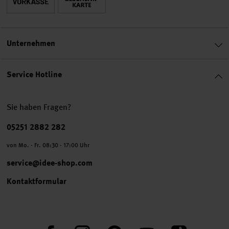
Unternehmen
Service Hotline
Sie haben Fragen?
Telefonnummer
05251 2882 282
von Mo. - Fr. 08:30 - 17:00 Uhr
service@idee-shop.com
Kontaktformular
Facebook
Instagram
Pinterest
YouTube
TikTok