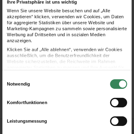
Ihre Privatsphäre ist uns wichtig
dem Tisch – er bringt winterlichen Charme in Ihr Zuhause.
Wenn Sie unsere Website besuchen und auf „Alle
Gestalten Sie Ihre Vorweihnachtszeit gemütlich und
akzeptieren“ klicken, verwenden wir Cookies, um Daten
für aggregierte Statistiken über unsere Website und
einladend mit diesem bezaubernden Kranz und verschönern
Marketing-Kampagnen zu sammeln sowie personalisierte
Sie Ihr Zuhause!
Werbung auf Drittseiten und in sozialen Medien
anzuzeigen.
Klicken Sie auf „Alle ablehnen“, verwenden wir Cookies
- ideal für eine festliche Deko
ausschließlich, um die Benutzerfreundlichkeit der
Website sicherzustellen, die Reichweite im Rahmen
- Größe: Ø18cm
aggregierter Statistiken zu messen und Ihre Auswahl für
zukünftige Besuche zu speichern.
Einwilligungsauswahl
- Farbe: Grün/Weiß
Ihre Einwilligung ist freiwillig und kann jederzeit über den
Notwendig
Link „Cookie-Einstellungen“ im Fußbereich der Seite
- Inhalt: 1 Stück
widerrufen werden. Weitere Informationen zu den
verwendeten Technologien und den Empfängern der
Komfortfunktionen
- Design: Put a Bow on It
Daten finden Sie in unserer Datenschutzerklärung.
Impressum
Datenschutz
Vertrag widerrufen
Leistungsmessung
Hersteller