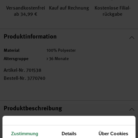
Versand­kosten­frei
Kauf auf Rechnung
Kosten­lose Filial­
ab 34,99 €
rückgabe
Produktinformation
Material
100% Polyester
Altersgruppe
> 36 Monate
Artikel-Nr.
701538
Bestell-Nr.
3770740
Produktbeschreibung
Das Filz-Aufhänger-Set mit vier gestalteten Ostereiern verleiht
Frühlings- und Osterdekorationen eine fröhliche, verspielte
Zustimmung
Details
Über Cookies