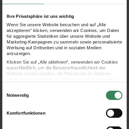
Note. Die flachen Anhänger aus 100 % Polyesterfilz zeigen
unterschiedliche Motive wie Blumen, Hasen und Küken. Sie
Ihre Privatsphäre ist uns wichtig
lassen sich an Zweigen, Fenstern oder Geschenken
Wenn Sie unsere Website besuchen und auf „Alle
befestigen und ergänzen saisonale Arrangements um
akzeptieren“ klicken, verwenden wir Cookies, um Daten
für aggregierte Statistiken über unsere Website und
dekorative Akzente.
Marketing-Kampagnen zu sammeln sowie personalisierte
Werbung auf Drittseiten und in sozialen Medien
anzuzeigen.
Klicken Sie auf „Alle ablehnen“, verwenden wir Cookies
- Motiv: Ostereier
ausschließlich, um die Benutzerfreundlichkeit der
Website sicherzustellen, die Reichweite im Rahmen
- detailreiche 2D-Gestaltung
aggregierter Statistiken zu messen und Ihre Auswahl für
zukünftige Besuche zu speichern.
Einwilligungsauswahl
- ideal zum Dekorieren von Ostersträußen oder Geschenken
Ihre Einwilligung ist freiwillig und kann jederzeit über den
Notwendig
Link „Cookie-Einstellungen“ im Fußbereich der Seite
- gefertigt aus 100 % Polyesterfilz
widerrufen werden. Weitere Informationen zu den
verwendeten Technologien und den Empfängern der
Komfortfunktionen
- Größen: 6,5 - 7,5 cm
Daten finden Sie in unserer Datenschutzerklärung.
Impressum
Datenschutz
Vertrag widerrufen