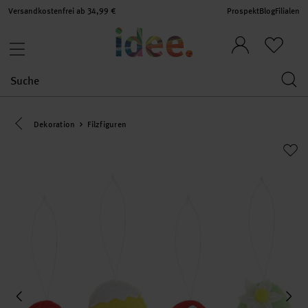
Versandkostenfrei ab 34,99 €
Prospekt
Blog
Filialen
Eine Kategorie zurück navigieren
Dekoration
Filzfiguren