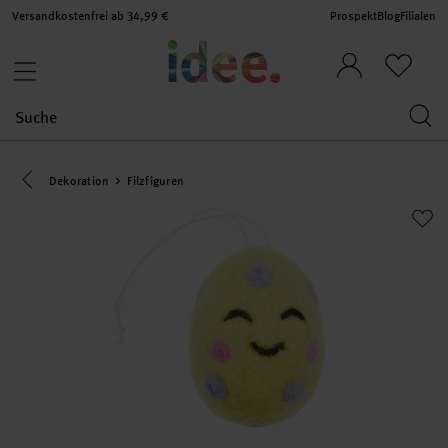
Versandkostenfrei ab 34,99 €
Prospekt
Blog
Filialen
Eine Kategorie zurück navigieren
Dekoration
Filzfiguren