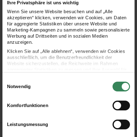
Ihre Privatsphäre ist uns wichtig
Anhänger eignet es sich für Zweige, Kränze oder andere
Wenn Sie unsere Website besuchen und auf „Alle
saisonale Arrangements und setzt dort farbenfrohe, heitere
akzeptieren“ klicken, verwenden wir Cookies, um Daten
für aggregierte Statistiken über unsere Website und
Akzente.
Marketing-Kampagnen zu sammeln sowie personalisierte
Werbung auf Drittseiten und in sozialen Medien
anzuzeigen.
Klicken Sie auf „Alle ablehnen“, verwenden wir Cookies
- Motiv: Ei
ausschließlich, um die Benutzerfreundlichkeit der
Website sicherzustellen, die Reichweite im Rahmen
- vielseitig einsetzbar für saisonale Dekorationen
aggregierter Statistiken zu messen und Ihre Auswahl für
zukünftige Besuche zu speichern.
Einwilligungsauswahl
- Maße: 5 x 3,8 x 3,8 cm
Ihre Einwilligung ist freiwillig und kann jederzeit über den
Notwendig
Link „Cookie-Einstellungen“ im Fußbereich der Seite
- Material: Filz
widerrufen werden. Weitere Informationen zu den
verwendeten Technologien und den Empfängern der
Komfortfunktionen
- Inhalt: 1 Stück
Daten finden Sie in unserer Datenschutzerklärung.
Impressum
Datenschutz
Vertrag widerrufen
Leistungsmessung
Hersteller