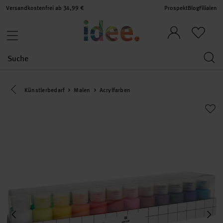
Versandkostenfrei ab 34,99 €
Prospekt
Blog
Filialen
Eine Kategorie zurück navigieren
Künstlerbedarf
Malen
Acrylfarben