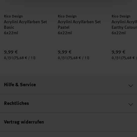
Hersteller:
Hersteller:
Hersteller:
Rico Design
Rico Design
Rico Design
Acrylini Acrylfarben Set
Acrylini Acrylfarben Set
Acrylini Acryl
Basic
Pastel
Earthy Colou
6x22ml
6x22ml
6x22ml
9,99 €
9,99 €
9,99 €
Inhalt:
Inhalt:
Inhalt:
0,13 l
(75,68 € / 1 l)
0,13 l
(75,68 € / 1 l)
0,13 l
(75,68 € /
Hilfe & Service
Rechtliches
Vertrag widerrufen