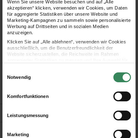
Wenn Sie unsere Website besuchen und auf „Alle
Tool einsetzen, schon kann der Stoff zunächst gelocht und
akzeptieren“ klicken, verwenden wir Cookies, um Daten
für aggregierte Statistiken über unsere Website und
dann mit den separat erhältlichen Ösen verziert werden.
Marketing-Kampagnen zu sammeln sowie personalisierte
Werbung auf Drittseiten und in sozialen Medien
anzuzeigen.
Klicken Sie auf „Alle ablehnen“, verwenden wir Cookies
- Werkzeugset für Ösen mit einem Durchmesser von 11 und
ausschließlich, um die Benutzerfreundlichkeit der
14mm
Website sicherzustellen, die Reichweite im Rahmen
aggregierter Statistiken zu messen und Ihre Auswahl für
- kann nur mit dem Prym Vario Creative Tool genutzt werden
zukünftige Besuche zu speichern.
Einwilligungsauswahl
Ihre Einwilligung ist freiwillig und kann jederzeit über den
Notwendig
- Inhalt: 4 Stanzwerkzeuge, Verarbeitungswerkzeuge und
Link „Cookie-Einstellungen“ im Fußbereich der Seite
widerrufen werden. Weitere Informationen zu den
Anleitung
verwendeten Technologien und den Empfängern der
Komfortfunktionen
Daten finden Sie in unserer Datenschutzerklärung.
Hersteller
Impressum
Datenschutz
Vertrag widerrufen
Leistungsmessung
Marketing
Kaufempfehlung