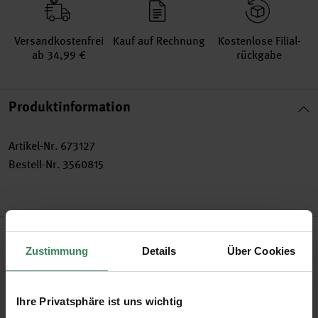
Versand­kosten­frei
Kauf auf Rechnung
Kosten­lose Filial­
ab 34,99 €
rückgabe
Produktinformation
Artikel-Nr.
673127
Bestell-Nr.
3560815
Produktbeschreibung
Zustimmung
Details
Über Cookies
Prym Ösen mit einem Durchmesser von 11 und 14 mm lassen
sich spielend leicht verarbeiten. Einfach die hochwertigen
Ihre Privatsphäre ist uns wichtig
Werkzeuge aus Metall und Kunststoff in das Vario Creative