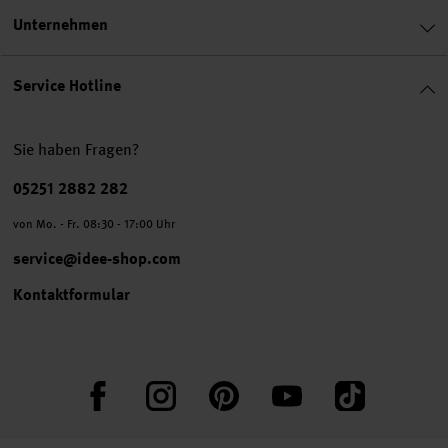
Unternehmen
Service Hotline
Sie haben Fragen?
Telefonnummer
05251 2882 282
von Mo. - Fr. 08:30 - 17:00 Uhr
service@idee-shop.com
Kontaktformular
Facebook
Instagram
Pinterest
YouTube
TikTok