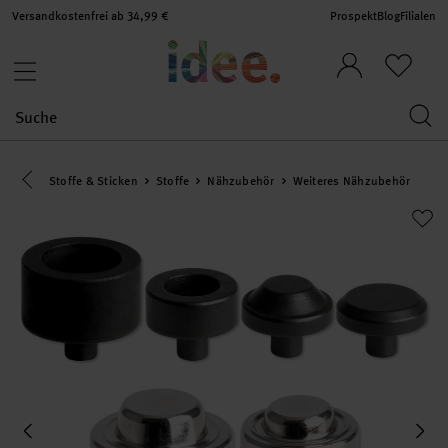
Versandkostenfrei ab 34,99 €
Prospekt
Blog
Filialen
Eine Kategorie zurück navigieren
Stoffe & Sticken
Stoffe
Nähzubehör
Weiteres Nähzubehör