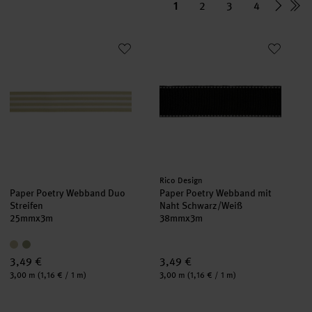
1
2
3
4
Paper Poetry Webband Duo Streifen
Paper Poetry Webband mit Nah
neu
neu
Hersteller:
Rico Design
Paper Poetry Webband Duo
Paper Poetry Webband mit
Streifen
Naht Schwarz/Weiß
25mmx3m
38mmx3m
3,49 €
3,49 €
Inhalt:
Inhalt:
3,00 m
(1,16 € / 1 m)
3,00 m
(1,16 € / 1 m)