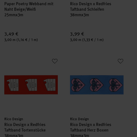
Paper Poetry Webband mit
Rico Design x Redfries
Naht Beige/Weiß
Taftband Schleifen
25mmx3m
38mmx3m
3,49 €
3,99 €
Inhalt:
Inhalt:
3,00 m
(1,16 € / 1 m)
3,00 m
(1,33 € / 1 m)
Rico Design x Redfries Taftband Tortenstücke
Rico Design x Redfries Taftban
Hersteller:
Hersteller:
Rico Design
Rico Design
Rico Design x Redfries
Rico Design x Redfries
Taftband Tortenstücke
Taftband Herz Boxen
38mmx3m
38mmx3m