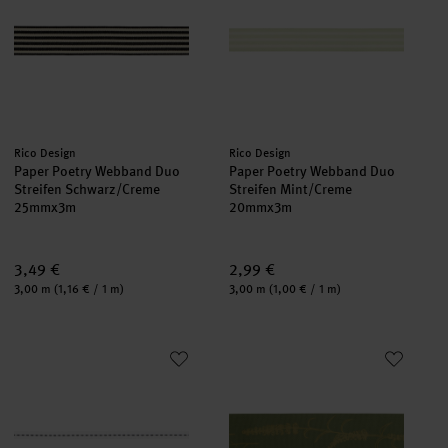
Hersteller:
Hersteller:
Rico Design
Rico Design
Paper Poetry Webband Duo
Paper Poetry Webband Duo
Streifen Schwarz/Creme
Streifen Mint/Creme
25mmx3m
20mmx3m
3,49 €
2,99 €
Inhalt:
Inhalt:
3,00 m
(1,16 € / 1 m)
3,00 m
(1,00 € / 1 m)
Paper Poetry Webband mit Naht Weiß/Schwarz
Paper Poetry Taftband Gräser S
neu
neu