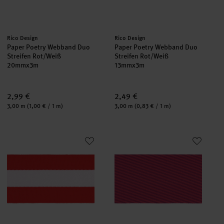
Hersteller:
Hersteller:
Rico Design
Rico Design
Paper Poetry Webband Duo
Paper Poetry Webband Duo
Streifen Rot/Weiß
Streifen Rot/Weiß
20mmx3m
13mmx3m
2,99 €
2,49 €
Inhalt:
Inhalt:
3,00 m
(1,00 € / 1 m)
3,00 m
(0,83 € / 1 m)
Paper Poetry Webband Duo Streifen Rot/Weiß
Paper Poetry Webband Streifen 