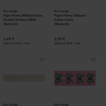
Hersteller:
Hersteller:
Rico Design
Rico Design
Paper Poetry Webband Duo
Paper Poetry Taftband
Streifen Schwarz/Weiß
Gräser Creme
38mmx3m
38mmx3m
3,49 €
3,99 €
Inhalt:
Inhalt:
3,00 m
(1,16 € / 1 m)
3,00 m
(1,33 € / 1 m)
Paper Poetry Webband mit Naht Beige/Weiß
Rico Design x Redfries Taftband
neu
Hersteller:
Hersteller:
Rico Design
Rico Design