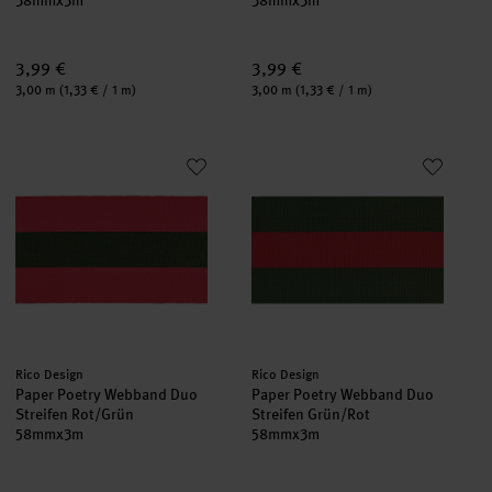
38mmx3m
38mmx3m
3,99 €
3,99 €
Inhalt:
Inhalt:
3,00 m
(1,33 € / 1 m)
3,00 m
(1,33 € / 1 m)
Paper Poetry Webband Duo Streifen Rot/Grün
Paper Poetry Webband Duo Stre
Hersteller:
Hersteller:
Rico Design
Rico Design
Paper Poetry Webband Duo
Paper Poetry Webband Duo
Streifen Rot/Grün
Streifen Grün/Rot
58mmx3m
58mmx3m