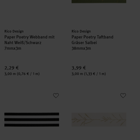
Hersteller:
Hersteller:
Rico Design
Rico Design
Paper Poetry Webband mit
Paper Poetry Taftband
Naht Weiß/Schwarz
Gräser Salbei
7mmx3m
38mmx3m
2,29 €
3,99 €
Inhalt:
Inhalt:
3,00 m
(0,76 € / 1 m)
3,00 m
(1,33 € / 1 m)
Paper Poetry Webband Duo Streifen Schwarz/Weiß
Paper Poetry Taftband Gräser 
neu
neu