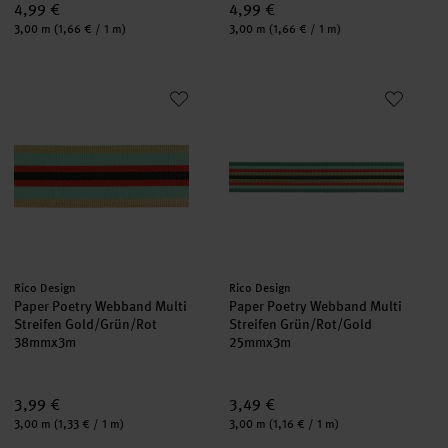
4,99 €
4,99 €
Inhalt:
Inhalt:
3,00 m
(1,66 € / 1 m)
3,00 m
(1,66 € / 1 m)
Paper Poetry Webband Multi Streifen Gold/Grün/Rot
Paper Poetry Webband Multi St
Hersteller:
Hersteller:
Rico Design
Rico Design
Paper Poetry Webband Multi
Paper Poetry Webband Multi
Streifen Gold/Grün/Rot
Streifen Grün/Rot/Gold
38mmx3m
25mmx3m
3,99 €
3,49 €
Inhalt:
Inhalt:
3,00 m
(1,33 € / 1 m)
3,00 m
(1,16 € / 1 m)