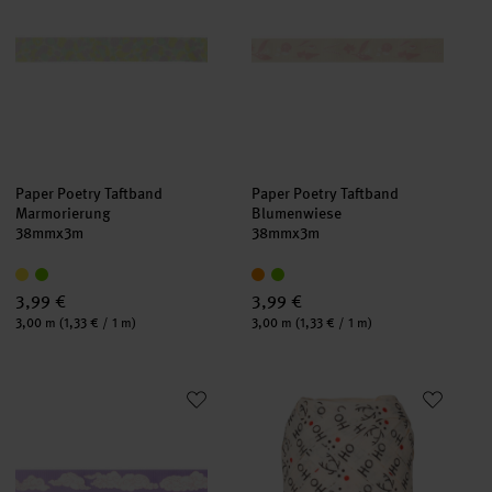
Paper Poetry Taftband
Paper Poetry Taftband
Marmorierung
Blumenwiese
38mmx3m
38mmx3m
3,99 €
3,99 €
Inhalt:
Inhalt:
3,00 m
(1,33 € / 1 m)
3,00 m
(1,33 € / 1 m)
Paper Poetry Taftband Wolken/Hase
Geschenkband Santa Song Natu