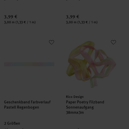
3,99 €
3,99 €
Inhalt:
Inhalt:
3,00 m
(1,33 € / 1 m)
3,00 m
(1,33 € / 1 m)
Geschenkband Farbverlauf Pastell Regenbogen
Paper Poetry Filzband Sonnena
Hersteller:
Rico Design
Geschenkband Farbverlauf
Paper Poetry Filzband
Pastell Regenbogen
Sonnenaufgang
38mmx3m
2 Größen