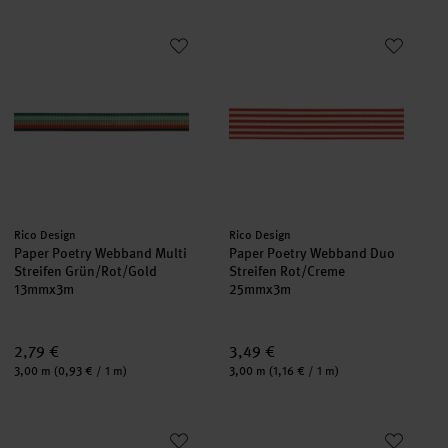
Paper Poetry Webband Multi Streifen Grün/Rot/Gold
Paper Poetry Webband Duo Stre
Hersteller:
Hersteller:
Rico Design
Rico Design
Paper Poetry Webband Multi
Paper Poetry Webband Duo
Streifen Grün/Rot/Gold
Streifen Rot/Creme
13mmx3m
25mmx3m
2,79 €
3,49 €
Inhalt:
Inhalt:
3,00 m
(0,93 € / 1 m)
3,00 m
(1,16 € / 1 m)
Paper Poetry Webband Duo Streifen Rot/Creme
Paper Poetry Webband Duo Stre