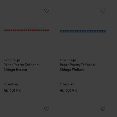
Paper Poetry Taftband Chingu Herzen
Paper Poetry Taftband Chingu 
Hersteller:
Hersteller:
Rico Design
Rico Design
Paper Poetry Taftband
Paper Poetry Taftband
Chingu Herzen
Chingu Wolken
2 Größen
2 Größen
Ab 2,99 €
Ab 2,99 €
Paper Poetry Taftband Marmorierung
Paper Poetry Taftband Blumenw