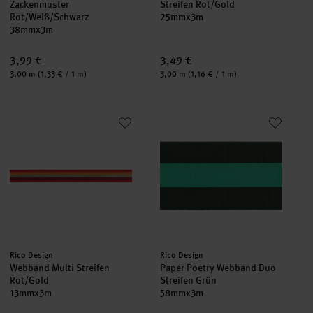
Zackenmuster
Streifen Rot/Gold
Rot/Weiß/Schwarz
25mmx3m
38mmx3m
3,99 €
3,49 €
Inhalt:
Inhalt:
3,00 m
(1,33 € / 1 m)
3,00 m
(1,16 € / 1 m)
Webband Multi Streifen Rot/Gold
Paper Poetry Webband Duo Stre
Hersteller:
Hersteller:
Rico Design
Rico Design
Webband Multi Streifen
Paper Poetry Webband Duo
Rot/Gold
Streifen Grün
13mmx3m
58mmx3m