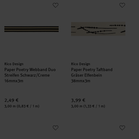
Paper Poetry Webband Duo Streifen Schwarz/Creme
Paper Poetry Taftband Gräser E
neu
neu
Hersteller:
Hersteller:
Rico Design
Rico Design
Paper Poetry Webband Duo
Paper Poetry Taftband
Streifen Schwarz/Creme
Gräser Elfenbein
16mmx3m
38mmx3m
2,49 €
3,99 €
Inhalt:
Inhalt:
3,00 m
(0,83 € / 1 m)
3,00 m
(1,33 € / 1 m)
Paper Poetry Webband Duo Streifen Schwarz/Creme
Paper Poetry Webband Duo Str
neu
neu