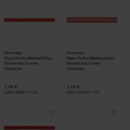
Hersteller:
Hersteller:
Rico Design
Rico Design
Paper Poetry Webband Duo
Paper Poetry Webband Duo
Streifen Rot/Creme
Streifen Rot/Creme
15mmx3m
13mmx3m
2,49 €
2,49 €
Inhalt:
Inhalt:
3,00 m
(0,83 € / 1 m)
3,00 m
(0,83 € / 1 m)
Paper Poetry Webband Duo Streifen Rot/Weiß
Paper Poetry Webband Duo Stre