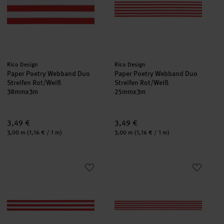
Hersteller:
Hersteller:
Rico Design
Rico Design
Paper Poetry Webband Duo
Paper Poetry Webband Duo
Streifen Rot/Weiß
Streifen Rot/Weiß
38mmx3m
25mmx3m
3,49 €
3,49 €
Inhalt:
Inhalt:
3,00 m
(1,16 € / 1 m)
3,00 m
(1,16 € / 1 m)
Paper Poetry Webband Duo Streifen Rot/Weiß
Paper Poetry Webband Duo Stre