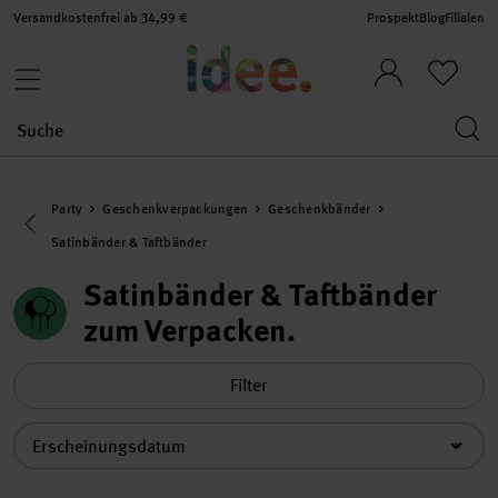
Versandkostenfrei ab 34,99 €
Prospekt
Blog
Filialen
Party
Geschenkverpackungen
Geschenkbänder
Eine Kategorie zurück navigieren
Satinbänder & Taftbänder
Satinbänder & Taftbänder
zum Verpacken
Filter
Sortierung