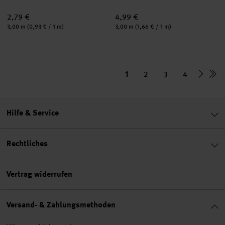
2,79 €
4,99 €
Inhalt:
Inhalt:
3,00 m
(0,93 € / 1 m)
3,00 m
(1,66 € / 1 m)
1
2
3
4
Hilfe & Service
Rechtliches
Vertrag widerrufen
Versand- & Zahlungsmethoden