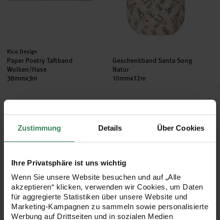
Hersteller:
Rico Design
Paper Poetry Taftband
Geschenkband Santa Song
Wolken/Hase
Natur
38mmx3m
10mmx12m
3,99 €
2,49 €
Inhalt:
Inhalt:
3,00 m
(1,33 € / 1 m)
12,00 m
(0,21 € / 1 m)
Zustimmung
Details
Über Cookies
Kräuselband Glamour
Geschenkband Tannengrün Nat
Ihre Privatsphäre ist uns wichtig
Wenn Sie unsere Website besuchen und auf „Alle
akzeptieren“ klicken, verwenden wir Cookies, um Daten
für aggregierte Statistiken über unsere Website und
Marketing-Kampagnen zu sammeln sowie personalisierte
Werbung auf Drittseiten und in sozialen Medien