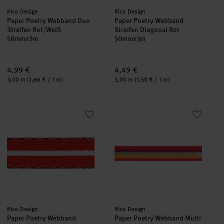
Hersteller:
Hersteller:
Rico Design
Rico Design
Paper Poetry Webband Duo
Paper Poetry Webband
Streifen Rot/Weiß
Streifen Diagonal Rot
58mmx3m
50mmx3m
4,99 €
4,49 €
Inhalt:
Inhalt:
3,00 m
(1,66 € / 1 m)
3,00 m
(1,50 € / 1 m)
Paper Poetry Webband Zackenmuster Rot/Weiß/Schwarz
Paper Poetry Webband Multi Str
Hersteller:
Hersteller:
Rico Design
Rico Design
Paper Poetry Webband
Paper Poetry Webband Multi