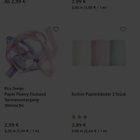
Ab 2,99 €
2,99 €
Inhalt:
3,00 m
(1,00 € / 1 m)
Paper Poetry Filzband Sonnenuntergang
Knitter Papierbänder 3 Stück
neu
Hersteller:
Rico Design
Paper Poetry Filzband
Knitter Papierbänder 3 Stück
Sonnenuntergang
38mmx3m
2,99 €
3,99 €
Inhalt:
Inhalt:
3,00 m
(1,00 € / 1 m)
9,00 m
(0,44 € / 1 m)