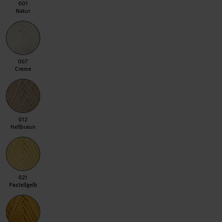
001 Natur
001
Natur
007 Creme
007
Creme
012 Hellbraun
012
Hellbraun
021 Pastellgelb
021
Pastellgelb