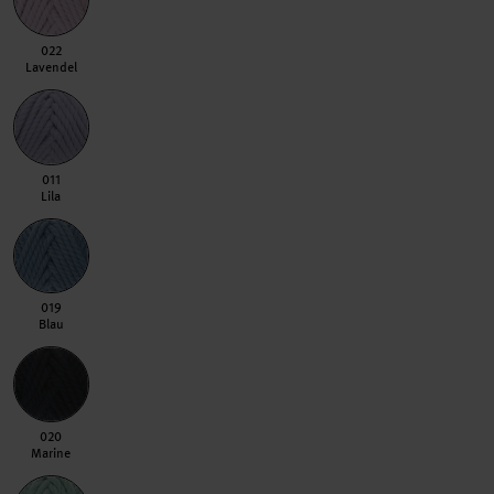
022 Lavendel
022
Lavendel
011 Lila
011
Lila
019 Blau
019
Blau
020 Marine
020
Marine