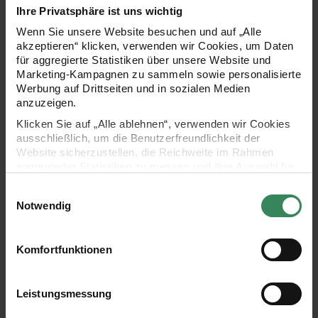
Ihre Privatsphäre ist uns wichtig
Wenn Sie unsere Website besuchen und auf „Alle
akzeptieren“ klicken, verwenden wir Cookies, um Daten
024 Rost
für aggregierte Statistiken über unsere Website und
024
Rost
Marketing-Kampagnen zu sammeln sowie personalisierte
Werbung auf Drittseiten und in sozialen Medien
anzuzeigen.
Klicken Sie auf „Alle ablehnen“, verwenden wir Cookies
013 Taupe
ausschließlich, um die Benutzerfreundlichkeit der
013
Website sicherzustellen, die Reichweite im Rahmen
Taupe
aggregierter Statistiken zu messen und Ihre Auswahl für
zukünftige Besuche zu speichern.
Einwilligungsauswahl
Ihre Einwilligung ist freiwillig und kann jederzeit über den
Notwendig
Link „Cookie-Einstellungen“ im Fußbereich der Seite
015 Mokka
015
widerrufen werden. Weitere Informationen zu den
Mokka
verwendeten Technologien und den Empfängern der
Komfortfunktionen
Daten finden Sie in unserer Datenschutzerklärung.
Impressum
Datenschutz
Vertrag widerrufen
Leistungsmessung
016 Schokolade
016