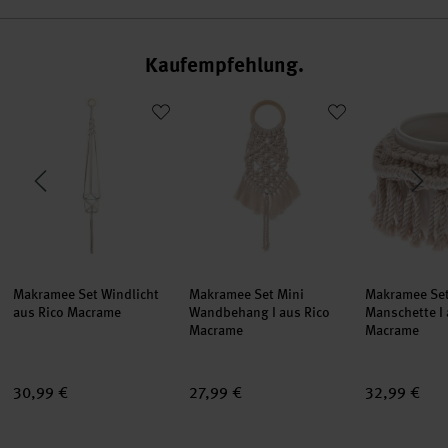
Kaufempfehlung
rame
ng II aus Rico Macrame
Makramee Set Windlicht aus Rico Macrame
Makramee Set Mini Wandbehang I au
Makramee Se
set
set
set
Makramee Set Windlicht
Makramee Set Mini
Makramee Set
aus Rico Macrame
Wandbehang I aus Rico
Manschette I 
Macrame
Macrame
30,99 €
27,99 €
32,99 €