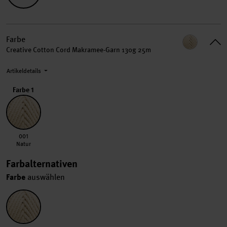
Farbe
Creative Cotton Cord Makramee-Garn 130g 25m
Artikeldetails
Farbe 1
001 Natur
001
Natur
Farbalternativen
Farbe
auswählen