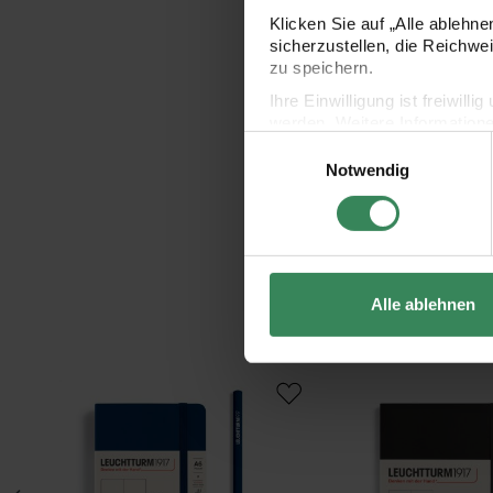
Klicken Sie auf „Alle ablehn
sicherzustellen, die Reichwe
zu speichern.
Ihre Einwilligung ist freiwil
werden. Weitere Information
Einwilligungsauswahl
Datenschutzerklärung.
Notwendig
Impressum
Datenschutz
Alle ablehnen
er A6
Notizbuch Pocket blanko Softcover A6
Notizbuch Composition