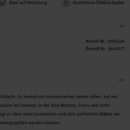
Kauf auf Rechnung
Kosten­lose Filial­rückgabe
Artikel-Nr.
3056536
Bestell-Nr.
3640371
rchdacht. Es kommt mit nummerierten Seiten daher, hat ein
ttasche im Einband, in der lose Notizen, Fotos und mehr
t es über zwei Lesezeichen und acht perforierte Blätter am
weitergegeben werden können.