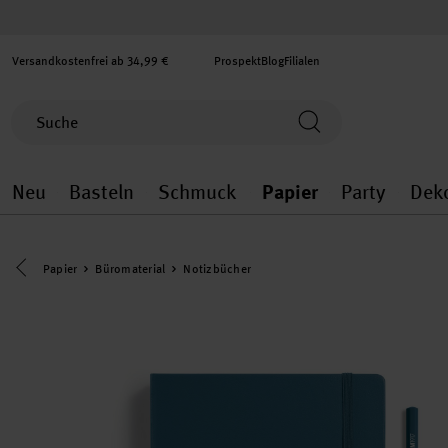
Versandkostenfrei ab 34,99 €
Prospekt
Blog
Filialen
Neu
Basteln
Schmuck
Papier
Party
Dek
Neu general.openMenu
Basteln general.openMenu
Schmuck general.ope
Papier gener
Party
Eine Kategorie zurück navigieren
Papier
Büromaterial
Notizbücher