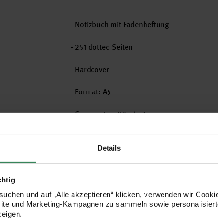
- Notizbuch mit Fadenheftung
- 251 dotted Seiten
- Hardcover
- Format: A5
- Grammatur: 80 g/m²
- leicht chamoisfarbenes Papier für eine b
Details
- mit Verschlussgummi, 2 Lesezeichen, Inha
chtig
- Sticker-Set zur Archivierung
uchen und auf „Alle akzeptieren“ klicken, verwenden wir Cookie
site und Marketing-Kampagnen zu sammeln sowie personalisierte
zeigen.