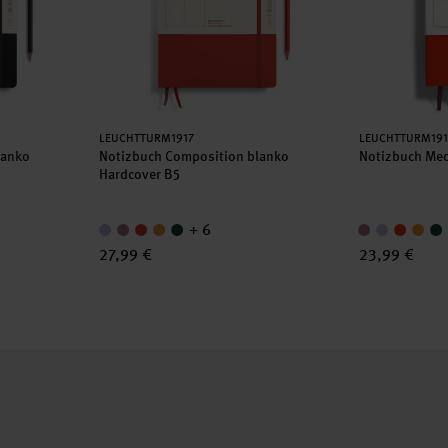
Hersteller:
Hersteller:
LEUCHTTURM1917
LEUCHTTURM191
lanko
Notizbuch Composition blanko
Notizbuch Med
Hardcover B5
+ 6
27,99 €
23,99 €