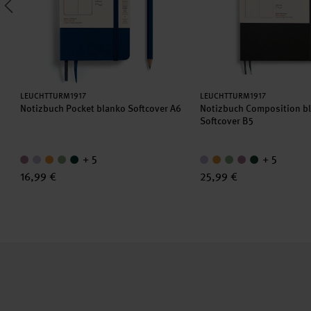
Hersteller:
Hersteller:
LEUCHTTURM1917
LEUCHTTURM1917
6
Notizbuch Pocket blanko Softcover A6
Notizbuch Composition b
Softcover B5
+ 5
+ 5
16,99 €
25,99 €