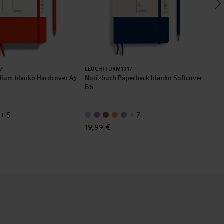
Hersteller:
Her
7
LEUCHTTURM1917
LE
ium blanko Hardcover A5
Notizbuch Paperback blanko Softcover
No
B6
+ 5
+ 7
19,99 €
17