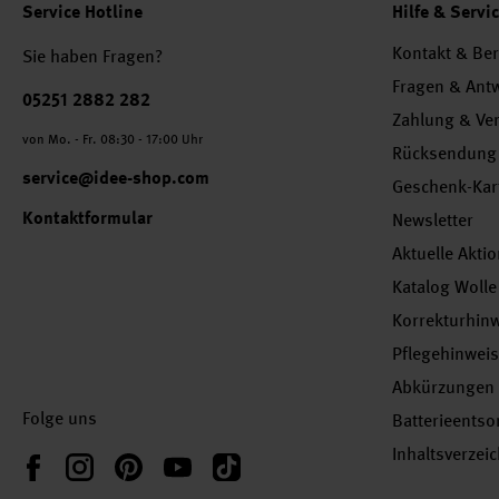
Service Hotline
Hilfe & Servi
Kontakt & Be
Sie haben Fragen?
Fragen & Ant
Telefonnummer
05251 2882 282
Zahlung & Ve
von Mo. - Fr. 08:30 - 17:00 Uhr
Rücksendung
service@idee-shop.com
Geschenk-Kar
Kontaktformular
Newsletter
Aktuelle Akti
Katalog Wolle
Korrekturhin
Pflegehinwei
Abkürzungen
Folge uns
Batterieents
Inhaltsverzei
Instagram
Pinterest
YouTube
TikTok
Facebook