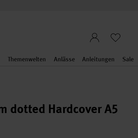
n
Themenwelten
Anlässe
Anleitungen
Sale
openMenu
penMenu
Stoffe & Sticken general.openMenu
Themenwelten general.openMen
Anlässe general.ope
Anleit
S
m dotted Hardcover A5