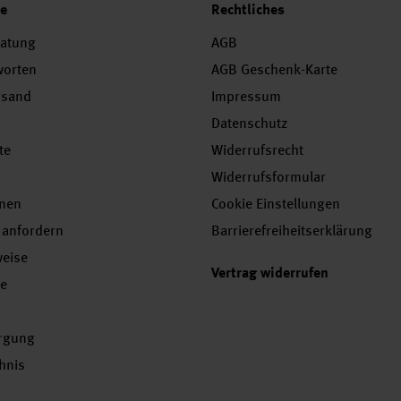
ce
Rechtliches
ratung
AGB
worten
AGB Geschenk-Karte
rsand
Impressum
Datenschutz
te
Widerrufsrecht
Widerrufsformular
onen
Cookie Einstellungen
 anfordern
Barrierefreiheitserklärung
weise
Vertrag widerrufen
se
orgung
chnis