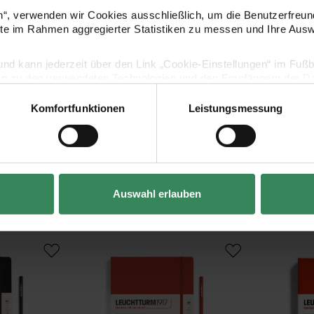
Hersteller
en“, verwenden wir Cookies ausschließlich, um die Benutzerfreun
ite im Rahmen aggregierter Statistiken zu messen und Ihre Aus
lig und kann jederzeit über den Link „Cookie-Einstellungen“ im Fuß
en zu den verwendeten Technologien und den Empfängern der Dat
Komfortfunktionen
Leistungsmessung
Vertrag widerrufen
Kaufempfehlung
Auswahl erlauben
 blanko Softcover B5
Notizbuch Composition blanko Hardcover B5
Notizbuch M