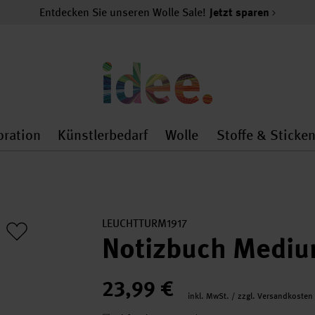
Entdecken Sie unseren Wolle Sale!
Jetzt sparen
oration
Künstlerbedarf
Wolle
Stoffe & Sticke
nMenu
al.openMenu
 general.openMenu
Dekoration general.openMenu
Künstlerbedarf general.
Wolle general.o
LEUCHTTURM1917
Notizbuch Mediu
23,99 €
inkl. MwSt. / zzgl. Versandkosten