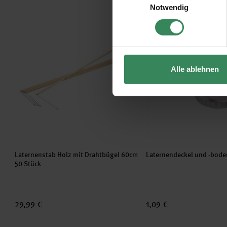
Notwendig
Impressum
Datenschutz
Laternenstab Holz mit Drahtbügel 60cm 50 Stück
Laternendeckel und -b
Alle ablehnen
Laternenstab Holz mit Drahtbügel 60cm
Laternendeckel und -bode
50 Stück
29,99 €
1,09 €