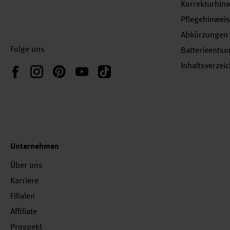
Korrekturhin
Pflegehinwei
Abkürzungen
Folge uns
Batterieents
Inhaltsverzei
Instagram
Pinterest
YouTube
TikTok
Facebook
Unternehmen
Über uns
Karriere
Filialen
Affiliate
Prospekt