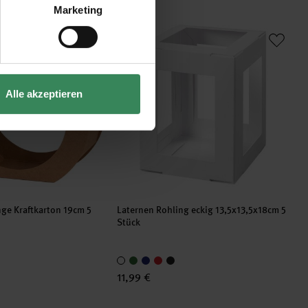
Marketing
inge Kraftkarton 19cm 5 Stück
Laternen Rohling eckig 13,5x13,5x18cm 5
Alle akzeptieren
ge Kraftkarton 19cm 5
Laternen Rohling eckig 13,5x13,5x18cm 5
Stück
11,99 €