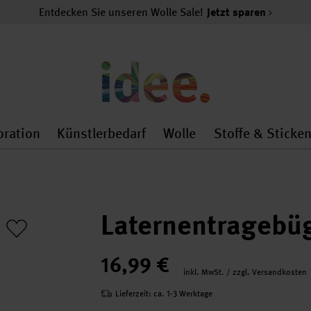
Entdecken Sie unseren Wolle Sale!
Jetzt sparen
oration
Künstlerbedarf
Wolle
Stoffe & Sticke
nMenu
al.openMenu
 general.openMenu
Dekoration general.openMenu
Künstlerbedarf general.
Wolle general.o
Laternentragebüg
16,99 €
inkl. MwSt. / zzgl. Versandkosten
Lieferzeit: ca. 1-3 Werktage