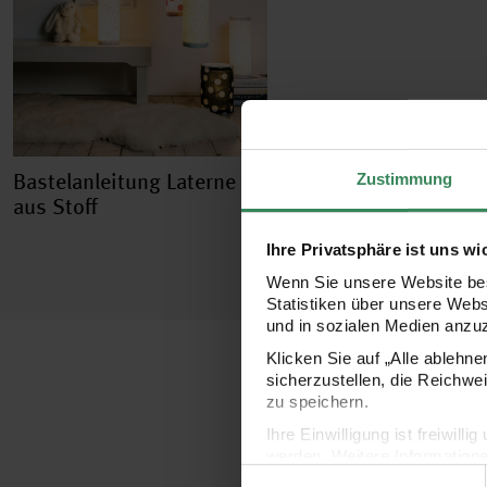
Bastelanleitung Laterne
Zustimmung
aus Stoff
Ihre Privatsphäre ist uns wi
Wenn Sie unsere Website bes
Statistiken über unsere Web
und in sozialen Medien anzu
Klicken Sie auf „Alle ablehn
sicherzustellen, die Reichwe
zu speichern.
Ihre Einwilligung ist freiwil
werden. Weitere Information
Einwilligungsauswahl
Datenschutzerklärung.