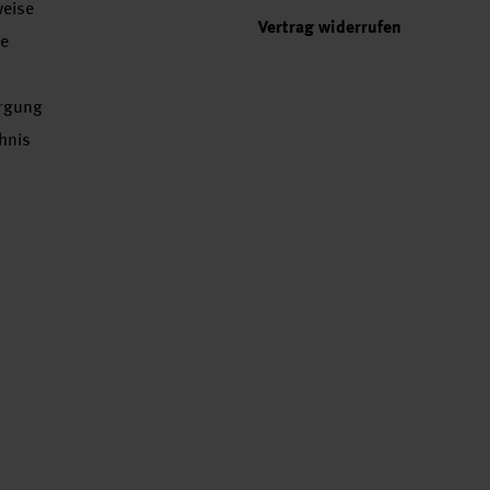
weise
Vertrag widerrufen
se
orgung
chnis