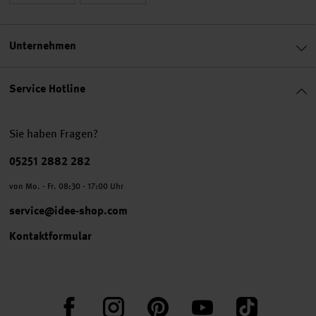
Unternehmen
Service Hotline
Sie haben Fragen?
Telefonnummer
05251 2882 282
von Mo. - Fr. 08:30 - 17:00 Uhr
service@idee-shop.com
Kontaktformular
Facebook
Instagram
Pinterest
YouTube
TikTok