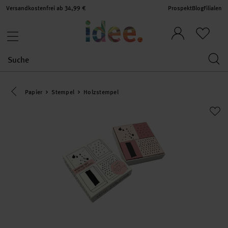
Versandkostenfrei ab 34,99 €
Prospekt
Blog
Filialen
Eine Kategorie zurück navigieren
Papier
Stempel
Holzstempel