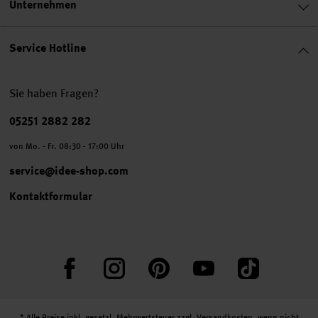
Unternehmen
Service Hotline
Sie haben Fragen?
Telefonnummer
05251 2882 282
von Mo. - Fr. 08:30 - 17:00 Uhr
service@idee-shop.com
Kontaktformular
Facebook
Instagram
Pinterest
YouTube
TikTok
* Alle Preise inkl. gesetzl. Mehrwertsteuer zzgl.
Versandkosten
, wenn nicht