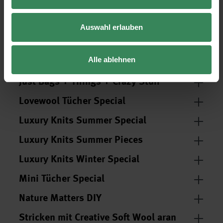
Chic Unique dk Special
Christmas Jumper
Auswahl erlauben
Creative Painted Power Special
Home Special
Alle ablehnen
Just Bags + Things + Crazy Stuff
Lovewool Tücher Special
Luxury Knits Summer Special
Luxury Knits Summer Pieces
Luxury Knits Winter Special
Mini Tücher Special
Nature Matters DIY
Stricken mit Creative Soft Wool aran