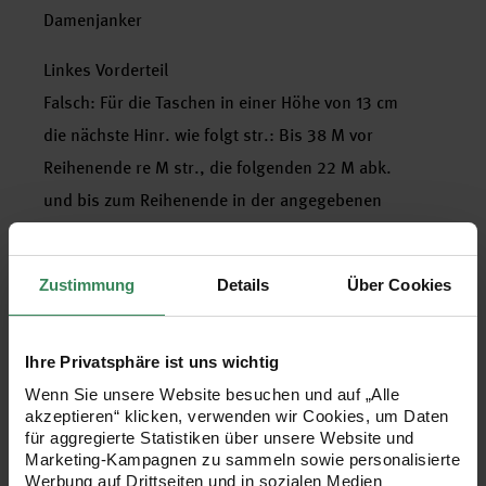
Damenjanker
Linkes Vorderteil
Falsch: Für die Taschen in einer Höhe von 13 cm
die nächste Hinr. wie folgt str.: Bis 38 M vor
Reihenende re M str., die folgenden 22 M abk.
und bis zum Reihenende in der angegebenen
Einteilung str. In der nächsten R 16 M
mustergemäß str., jetzt den Taschenbeutel
Zustimmung
Details
Über Cookies
hinzunehmen und mit der li Seite nach vorne vor
die Arbeit legen.
Ihre Privatsphäre ist uns wichtig
Richtig: In der nächsten R
15 M
mustergemäß str.,
Wenn Sie unsere Website besuchen und auf „Alle
jetzt den Taschenbeutel hinzunehmen und mit der
akzeptieren“ klicken, verwenden wir Cookies, um Daten
für aggregierte Statistiken über unsere Website und
li Seite nach vorne vor die Arbeit legen.
Marketing-Kampagnen zu sammeln sowie personalisierte
Werbung auf Drittseiten und in sozialen Medien