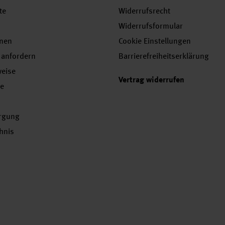
te
Widerrufsrecht
Widerrufsformular
onen
Cookie Einstellungen
 anfordern
Barrierefreiheitserklärung
weise
Vertrag widerrufen
se
orgung
chnis