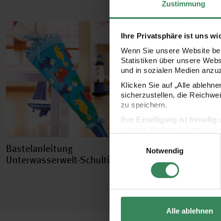
Zustimmung
Ihre Privatsphäre ist uns wi
Wenn Sie unsere Website bes
Statistiken über unsere Web
und in sozialen Medien anzu
Klicken Sie auf „Alle ablehn
sicherzustellen, die Reichwe
zu speichern.
Ihre Einwilligung ist freiwil
werden. Weitere Information
Einwilligungsauswahl
Datenschutzerklärung.
Bastelanleitung
Bastelanleitung
Notwendig
Impressum
Datenschutz
Unterwasserwelt-Schultüte
Plüschhasen als 
Alle ablehnen