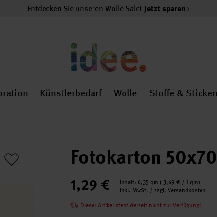
Entdecken Sie unseren Wolle Sale!
Jetzt sparen
oration
Künstlerbedarf
Wolle
Stoffe & Sticke
nMenu
al.openMenu
 general.openMenu
Dekoration general.openMenu
Künstlerbedarf general.
Wolle general.o
Fotokarton 50x7
1,29 €
Inhalt:
0,35 qm
(
3,69 €
/ 1 qm)
inkl. MwSt. / zzgl. Versandkosten
Dieser Artikel steht derzeit nicht zur Verfügung!