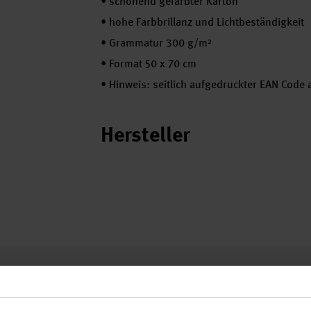
•
schonend gefärbter Karton
•
hohe Farbbrillanz und Lichtbeständigkeit
•
Grammatur 300 g/m²
•
Format 50 x 70 cm
•
Hinweis: seitlich aufgedruckter EAN Code
Hersteller