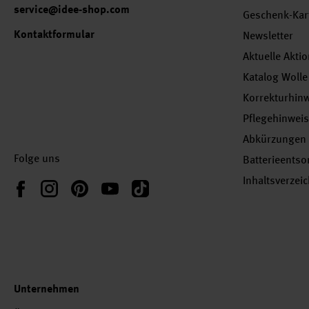
service@idee-shop.com
Geschenk-Kar
Kontaktformular
Newsletter
Aktuelle Akti
Katalog Wolle
Korrekturhin
Pflegehinwei
Abkürzungen
Folge uns
Batterieents
Inhaltsverzei
Instagram
Pinterest
YouTube
TikTok
Facebook
Unternehmen