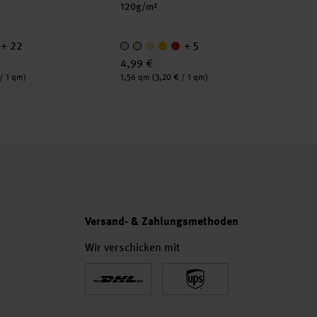
120g/m²
+ 22
+ 5
4,99 €
Inhalt:
/ 1 qm)
1,56 qm
(3,20 € / 1 qm)
Versand- & Zahlungsmethoden
Wir verschicken mit