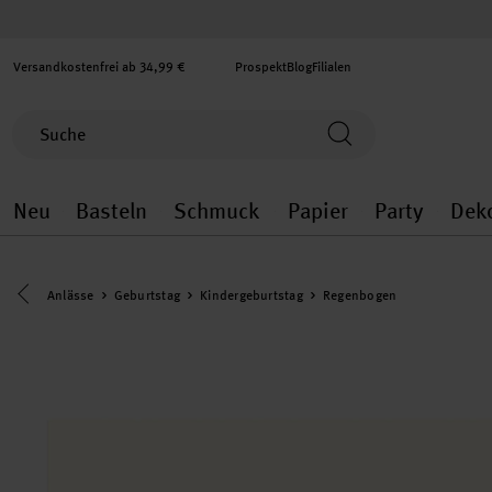
Versandkostenfrei ab 34,99 €
Prospekt
Blog
Filialen
Neu
Basteln
Schmuck
Papier
Party
Dek
Neu general.openMenu
Basteln general.openMenu
Schmuck general.ope
Papier gener
Party
Eine Kategorie zurück navigieren
Anlässe
Geburtstag
Kindergeburtstag
Regenbogen