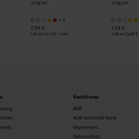
270g/m²
270g/m²
+ 5
7,99 €
1,29 €
Inhalt:
Inhalt:
1,56 qm
(5,12 € / 1 qm)
0,35 qm
(3,69 € 
ce
Rechtliches
ratung
AGB
worten
AGB Geschenk-Karte
rsand
Impressum
Datenschutz