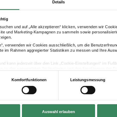
Details
chtig
uchen und auf „Alle akzeptieren“ klicken, verwenden wir Cookie
site und Marketing-Kampagnen zu sammeln sowie personalisierte
zeigen.
en“, verwenden wir Cookies ausschließlich, um die Benutzerfreun
ite im Rahmen aggregierter Statistiken zu messen und Ihre Aus
lig und kann jederzeit über den Link „Cookie-Einstellungen“ im Fuß
en zu den verwendeten Technologien und den Empfängern der Dat
Bastelanleitung
Komfortfunktionen
Leistungsmessung
Vertrag widerrufen
Wanddeko
Osterhasen aus Spitztüten
Auswahl erlauben