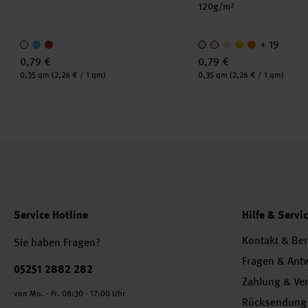
120g/m²
+ 19
0,79 €
0,79 €
Inhalt:
Inhalt:
0,35 qm
(2,26 € / 1 qm)
0,35 qm
(2,26 € / 1 qm)
Service Hotline
Hilfe & Servi
Kontakt & Be
Sie haben Fragen?
Fragen & Ant
Telefonnummer
05251 2882 282
Zahlung & Ve
von Mo. - Fr. 08:30 - 17:00 Uhr
Rücksendung