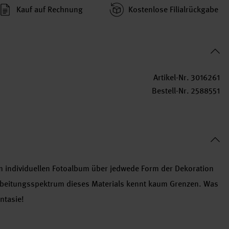
Kauf auf Rechnung
Kosten­lose Filial­rückgabe
Artikel-Nr.
3016261
Bestell-Nr.
2588551
Vom individuellen Fotoalbum über jedwede Form der Dekoration
arbeitungsspektrum dieses Materials kennt kaum Grenzen. Was
ntasie!