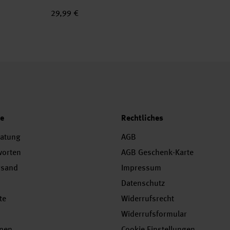
29,99 €
ce
Rechtliches
ratung
AGB
worten
AGB Geschenk-Karte
rsand
Impressum
Datenschutz
te
Widerrufsrecht
Widerrufsformular
onen
Cookie Einstellungen