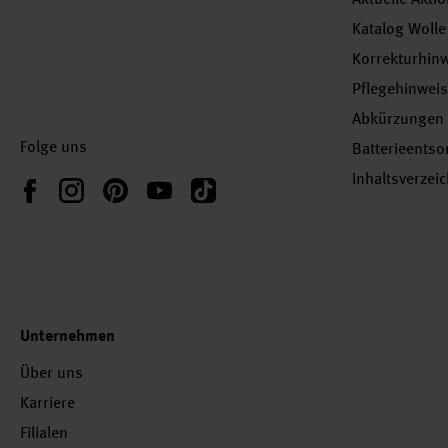
Katalog Wolle
Korrekturhin
Pflegehinwei
Abkürzungen
Folge uns
Batterieents
Inhaltsverzei
Instagram
Pinterest
YouTube
TikTok
Facebook
Unternehmen
Über uns
Karriere
Filialen