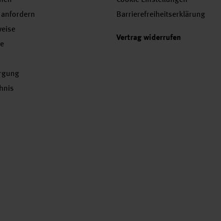
 anfordern
Barrierefreiheitserklärung
weise
Vertrag widerrufen
se
orgung
chnis