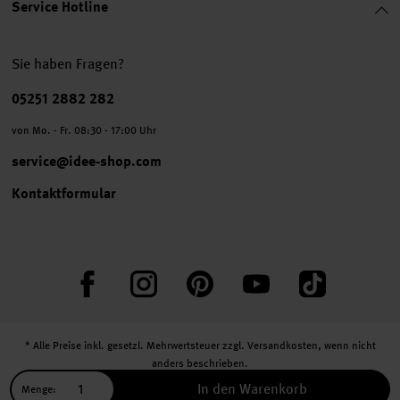
Service Hotline
Sie haben Fragen?
Telefonnummer
05251 2882 282
von Mo. - Fr. 08:30 - 17:00 Uhr
service@idee-shop.com
Kontaktformular
Facebook
Instagram
Pinterest
YouTube
TikTok
* Alle Preise inkl. gesetzl. Mehrwertsteuer zzgl.
Versandkosten
, wenn nicht
anders beschrieben.
** Jede:r Abonnent:in erhält bei erstmaliger Anmeldung für unseren Newsletter
In den Warenkorb
Menge:
einen 10 % Rabatt-Gutschein für unseren Online-Shop.