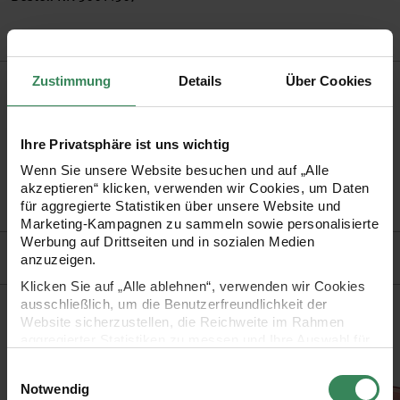
Produktbeschreibung
Zustimmung
Details
Über Cookies
Dieser klassische Doppelanspitzer mit hochwertigen
Ihre Privatsphäre ist uns wichtig
Messern, spitzt leicht Ihre Blei- und Farbstifte.
Wenn Sie unsere Website besuchen und auf „Alle
akzeptieren“ klicken, verwenden wir Cookies, um Daten
•
für normalstarke und dicke Stifte bis 10 mm Durchmesser
für aggregierte Statistiken über unsere Website und
Marketing-Kampagnen zu sammeln sowie personalisierte
Werbung auf Drittseiten und in sozialen Medien
Hersteller
anzuzeigen.
Klicken Sie auf „Alle ablehnen“, verwenden wir Cookies
ausschließlich, um die Benutzerfreundlichkeit der
Kaufempfehlung
Website sicherzustellen, die Reichweite im Rahmen
aggregierter Statistiken zu messen und Ihre Auswahl für
2001 silber
Paper Poetry Anspitzer silber
Anspitzer Doppeldose mit Schutzhüll
Anspitzer A
zukünftige Besuche zu speichern.
Einwilligungsauswahl
Ihre Einwilligung ist freiwillig und kann jederzeit über den
Notwendig