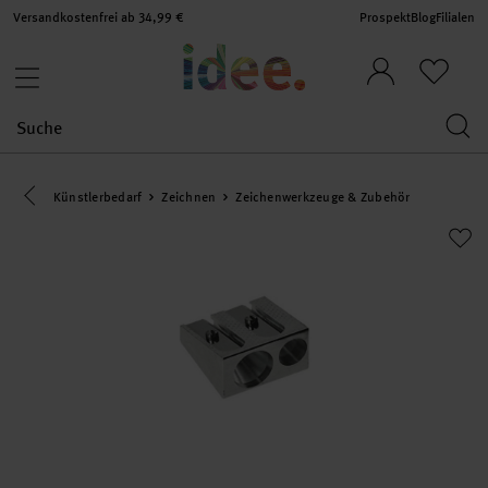
Versandkostenfrei ab 34,99 €
Prospekt
Blog
Filialen
Eine Kategorie zurück navigieren
Künstlerbedarf
Zeichnen
Zeichenwerkzeuge & Zubehör