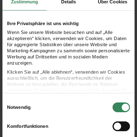
Zustimmung
Details
Über Cookies
Produktbeschreibung
Von Sukkulente und Sonnenblume,
Ihre Privatsphäre ist uns wichtig
über Schildkröte, Kuh und Ente, bis hin
Wenn Sie unsere Website besuchen und auf „Alle
akzeptieren“ klicken, verwenden wir Cookies, um Daten
zu Pfirsich, Cookie und Donut: Dieses Buch vereint
für aggregierte Statistiken über unsere Website und
eine kunterbunte Sammlung an Amigurumis – das Best-
Marketing-Kampagnen zu sammeln sowie personalisierte
Werbung auf Drittseiten und in sozialen Medien
of aus den
anzuzeigen.
Kategorien Garten, Ozean, Bauernhof, Markt und Bäckerei!
Klicken Sie auf „Alle ablehnen“, verwenden wir Cookies
Hier ist gute Laune garantiert, denn dank ausführlicher
ausschließlich, um die Benutzerfreundlichkeit der
Website sicherzustellen, die Reichweite im Rahmen
Anleitungen kann auch bei Häkeleinsteiger*innen nichts
aggregierter Statistiken zu messen und Ihre Auswahl für
schiefgehen.
zukünftige Besuche zu speichern.
Einwilligungsauswahl
Ihre Einwilligung ist freiwillig und kann jederzeit über den
Notwendig
Link „Cookie-Einstellungen“ im Fußbereich der Seite
widerrufen werden. Weitere Informationen zu den
- 176 Seiten im Softcover
verwendeten Technologien und den Empfängern der
Komfortfunktionen
Daten finden Sie in unserer Datenschutzerklärung.
- Format: 21x21cm