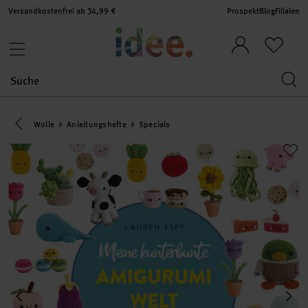
Versandkostenfrei ab 34,99 €
Prospekt
Blog
Filialen
Eine Kategorie zurück navigieren
Wolle
Anleitungshefte
Specials