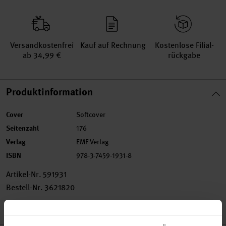
Versand­kosten­frei
Kauf auf Rechnung
Kosten­lose Filial­
ab 34,99 €
rückgabe
Produktinformation
Cover
Softcover
Seitenzahl
176
Verlag
EMF Verlag
ISBN
978-3-7459-1931-8
Artikel-Nr.
591931
Bestell-Nr.
3621820