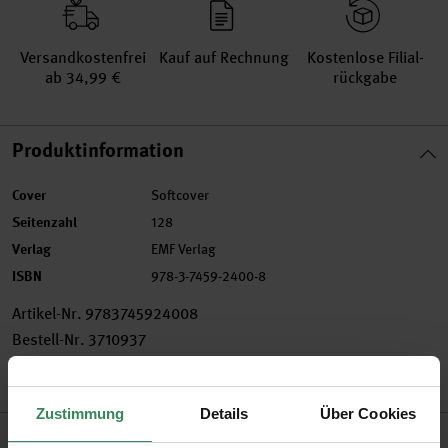
Versand­kosten­frei
Kauf auf Rechnung
Kosten­lose Filial­
ab 34,99 €
rückgabe
Produktinformation
Cover
Softcover
Seitenzahl
128
Verlag
EMF Verlag
ISBN
978-3-7459-2400-8
Artikel-Nr.
9783745924008
Bestell-Nr.
3710937
Zustimmung
Details
Über Cookies
Produktbeschreibung