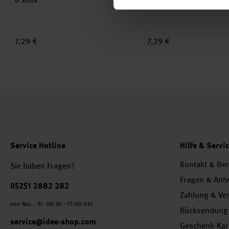
6 Stück
9 Stück
7,29 €
7,29 €
Service Hotline
Hilfe & Servi
Kontakt & Be
Sie haben Fragen?
Fragen & Ant
Telefonnummer
05251 2882 282
Zahlung & Ve
von Mo. - Fr. 08:30 - 17:00 Uhr
Rücksendung
service@idee-shop.com
Geschenk-Kar