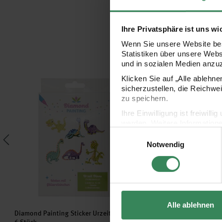
Ihre Privatsphäre ist uns wi
Wenn Sie unsere Website bes
Statistiken über unsere Web
und in sozialen Medien anzu
Klicken Sie auf „Alle ablehn
n
Diamond Painting Sticker Urzeit
Diamond Painting Stick
sicherzustellen, die Reichwe
zu speichern.
Ihre Einwilligung ist freiwil
werden. Weitere Information
Einwilligungsauswahl
Datenschutzerklärung.
Notwendig
Impressum
Datenschutz
Alle ablehnen
Diamond Painting Sticker Urzeit
Diamond Painting Sticker