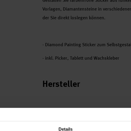
Gestalten Sie farbenfrohe Sticker aus funk
Vorlagen, Diamantensteine in verschiedenen
der Sie direkt loslegen können.
- Diamond Painting Sticker zum Selbstgesta
- inkl. Picker, Tablett und Wachskleber
Hersteller
Details