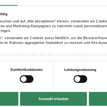
chtig
uchen und auf „Alle akzeptieren“ klicken, verwenden wir Cookie
Kaufempfehlung
site und Marketing-Kampagnen zu sammeln sowie personalisierte
zeigen.
en“, verwenden wir Cookies ausschließlich, um die Benutzerfreun
er Lustige Vögel
Diamond Painting Sticker Meeresbewohner
Diamond Pain
ite im Rahmen aggregierter Statistiken zu messen und Ihre Aus
lig und kann jederzeit über den Link „Cookie-Einstellungen“ im Fuß
en zu den verwendeten Technologien und den Empfängern der Dat
Komfortfunktionen
Leistungsmessung
Vertrag widerrufen
Auswahl erlauben
 Lustige Vögel
Diamond Painting Sticker
Diamond Paint