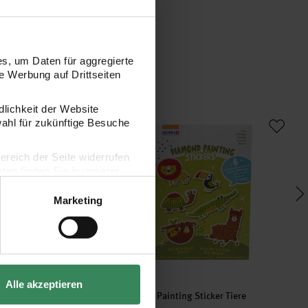
s, um Daten für aggregierte
 Werbung auf Drittseiten
dlichkeit der Website
ting Sticker Fahrzeuge
Diamond Painting Sticker Tiere
Di
wahl für zukünftige Besuche
bereich der Seite widerrufen
en finden Sie in unserer
Marketing
Alle akzeptieren
ing Sticker Fahrzeuge
Diamond Painting Sticker Tiere
Di