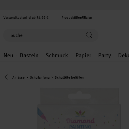
Versandkostenfrei ab 34,99 €
Prospekt
Blog
Filialen
Neu
Basteln
Schmuck
Papier
Party
Dek
Neu general.openMenu
Basteln general.openMenu
Schmuck general.ope
Papier gener
Party
Eine Kategorie zurück navigieren
Anlässe
Schulanfang
Schultüte befüllen