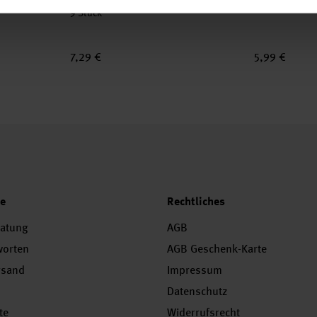
Meeresbewohner
6 Stück
9 Stück
7,29 €
5,99 €
ce
Rechtliches
ratung
AGB
worten
AGB Geschenk-Karte
rsand
Impressum
Datenschutz
te
Widerrufsrecht