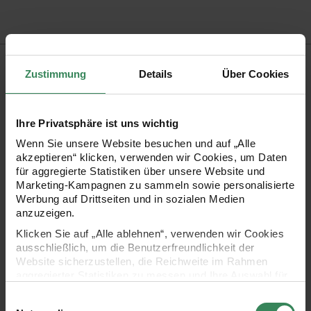
Produktbeschreibung
Zustimmung
Details
Über Cookies
Kontinuierliche Schnitte ohne Schneidematte auf der Cricut
Joy sind mit dem Cricut Smart Vinyl garantiert. Die matte
Ihre Privatsphäre ist uns wichtig
Folie hat auf der Rückseite einen wiederablösbaren Klebstoff
Wenn Sie unsere Website besuchen und auf „Alle
und eine Haltbarkeit von bis zu 3 Jahren. Dieses Vinyl
akzeptieren“ klicken, verwenden wir Cookies, um Daten
für aggregierte Statistiken über unsere Website und
hinterlässt keine Rückstände auf den Objekten. Die Folie wird
Marketing-Kampagnen zu sammeln sowie personalisierte
für den Innenbereich empfohlen und eignet sich
Werbung auf Drittseiten und in sozialen Medien
anzuzeigen.
beispielsweise für Wandtattoos.
Klicken Sie auf „Alle ablehnen“, verwenden wir Cookies
ausschließlich, um die Benutzerfreundlichkeit der
Cricut Joy Smart Vinyl Removable funktioniert ohne
Website sicherzustellen, die Reichweite im Rahmen
aggregierter Statistiken zu messen und Ihre Auswahl für
Schneidematte
zukünftige Besuche zu speichern.
Einwilligungsauswahl
großartig für die Erstellung von personalisierten
Ihre Einwilligung ist freiwillig und kann jederzeit über den