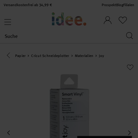
Versandkostenfrei ab 34,99 €
Prospekt
Blog
Filialen
Eine Kategorie zurück navigieren
Papier
Cricut Schneideplotter
Materialien
Joy