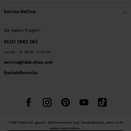
Service Hotline
Sie haben Fragen?
Telefonnummer
05251 2882 282
von Mo. - Fr. 08:30 - 17:00 Uhr
service@idee-shop.com
Kontaktformular
Facebook
Instagram
Pinterest
YouTube
TikTok
* Alle Preise inkl. gesetzl. Mehrwertsteuer zzgl.
Versandkosten
, wenn nicht
anders beschrieben.