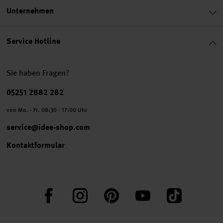
Unternehmen
Service Hotline
Sie haben Fragen?
Telefonnummer
05251 2882 282
von Mo. - Fr. 08:30 - 17:00 Uhr
service@idee-shop.com
Kontaktformular
Facebook
Instagram
Pinterest
YouTube
TikTok