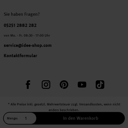
Sie haben Fragen?
Telefonnummer
05251 2882 282
von Mo. - Fr. 08:30 - 17:00 Uhr
service@idee-shop.com
Kontaktformular
Facebook
Instagram
Pinterest
YouTube
TikTok
* Alle Preise inkl. gesetzl. Mehrwertsteuer zzgl.
Versandkosten
, wenn nicht
anders beschrieben.
** Jede:r Abonnent:in erhält bei erstmaliger Anmeldung für unseren Newsletter
In den Warenkorb
Menge:
einen 10 % Rabatt-Gutschein für unseren Online-Shop.