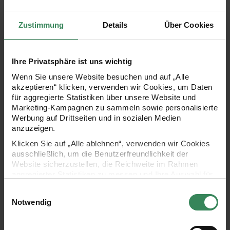
4,49 €
7,99 €
Inhalt:
0,01 kg
(374,17 € / 1 kg)
Zustimmung
Details
Über Cookies
Füllmaterial für Resin Süßigkeiten
Füllmaterial für Resin Diamante
Ihre Privatsphäre ist uns wichtig
Wenn Sie unsere Website besuchen und auf „Alle
akzeptieren“ klicken, verwenden wir Cookies, um Daten
für aggregierte Statistiken über unsere Website und
Marketing-Kampagnen zu sammeln sowie personalisierte
Werbung auf Drittseiten und in sozialen Medien
anzuzeigen.
Klicken Sie auf „Alle ablehnen“, verwenden wir Cookies
Hersteller:
Hersteller:
ausschließlich, um die Benutzerfreundlichkeit der
Rico Design
Rico Design
Füllmaterial für Resin
Füllmaterial für Resin
Website sicherzustellen, die Reichweite im Rahmen
Süßigkeiten
Diamanten Pastell Mix
aggregierter Statistiken zu messen und Ihre Auswahl für
4,5g
12x4g
zukünftige Besuche zu speichern.
Einwilligungsauswahl
Ihre Einwilligung ist freiwillig und kann jederzeit über den
Notwendig
Link „Cookie-Einstellungen“ im Fußbereich der Seite
4,49 €
7,99 €
widerrufen werden. Weitere Informationen zu den