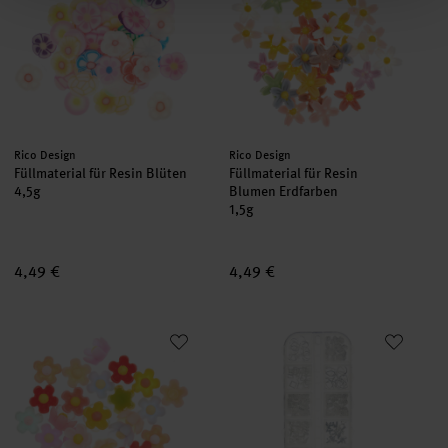
Hersteller:
Hersteller:
Rico Design
Rico Design
Füllmaterial für Resin Blüten
Füllmaterial für Resin
4,5g
Blumen Erdfarben
1,5g
4,49 €
4,49 €
Füllmaterial für Resin Blumen Bunt
Füllmaterial für Resin Formen Mi