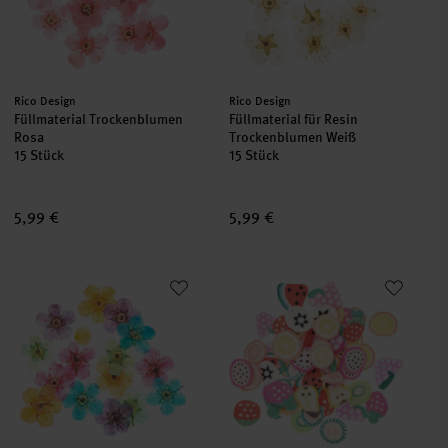
Hersteller:
Hersteller:
Rico Design
Rico Design
Füllmaterial Trockenblumen
Füllmaterial für Resin
Rosa
Trockenblumen Weiß
15 Stück
15 Stück
5,99 €
5,99 €
Füllmaterial für Resin Trockenblumen Bunt
Füllmaterial für Resin Früchte