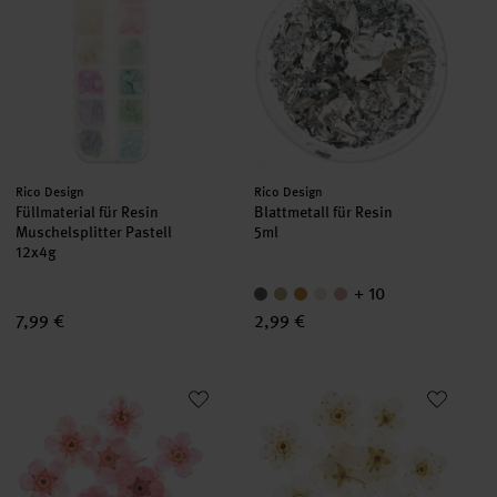
Hersteller:
Hersteller:
Rico Design
Rico Design
Füllmaterial für Resin
Blattmetall für Resin
Muschelsplitter Pastell
5ml
12x4g
+ 10
7,99 €
2,99 €
Füllmaterial Trockenblumen Rosa
Füllmaterial für Resin Trocken