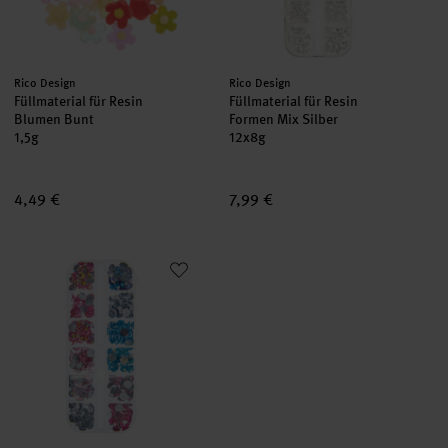
Hersteller:
Hersteller:
Rico Design
Rico Design
Füllmaterial für Resin
Füllmaterial für Resin
Blumen Bunt
Formen Mix Silber
1,5g
12x8g
4,49 €
7,99 €
Füllmaterial für Resin Diamanten Beere Mix