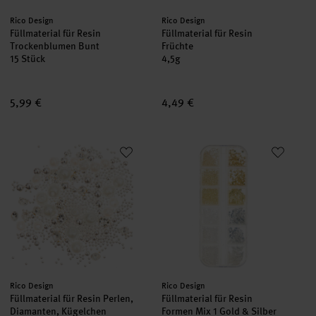
Hersteller:
Hersteller:
Rico Design
Rico Design
Füllmaterial für Resin
Füllmaterial für Resin
Trockenblumen Bunt
Früchte
15 Stück
4,5g
5,99 €
4,49 €
Füllmaterial für Resin Perlen, Diamanten, Kügelchen
Füllmaterial für Resin Formen Mi
Hersteller:
Hersteller:
Rico Design
Rico Design
Füllmaterial für Resin Perlen,
Füllmaterial für Resin
Diamanten, Kügelchen
Formen Mix 1 Gold & Silber