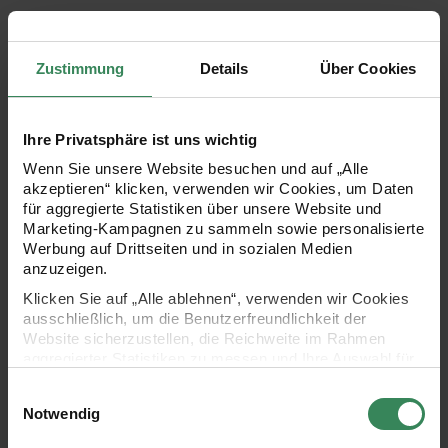
Holstenstraße 1-11
24103
Kiel
Zustimmung
Details
Über Cookies
Deutschland
Die Öffnungszeiten werden in der Zeitzone der
Filiale(Europe/Berlin) angezeigt. Sie haben eine andere
Ihre Privatsphäre ist uns wichtig
Zeitzone().
Wenn Sie unsere Website besuchen und auf „Alle
akzeptieren“ klicken, verwenden wir Cookies, um Daten
Montag:
10:00 - 19:00
für aggregierte Statistiken über unsere Website und
Marketing-Kampagnen zu sammeln sowie personalisierte
Dienstag:
10:00 - 19:00
Werbung auf Drittseiten und in sozialen Medien
anzuzeigen.
Mittwoch:
10:00 - 19:00
Klicken Sie auf „Alle ablehnen“, verwenden wir Cookies
Donnerstag:
10:00 - 19:00
ausschließlich, um die Benutzerfreundlichkeit der
Freitag:
10:00 - 19:00
Website sicherzustellen, die Reichweite im Rahmen
aggregierter Statistiken zu messen und Ihre Auswahl für
Samstag:
10:00 - 19:00
zukünftige Besuche zu speichern.
Einwilligungsauswahl
Ihre Einwilligung ist freiwillig und kann jederzeit über den
Notwendig
Spezielle Öffnungszeiten:
Link „Cookie-Einstellungen“ im Fußbereich der Seite