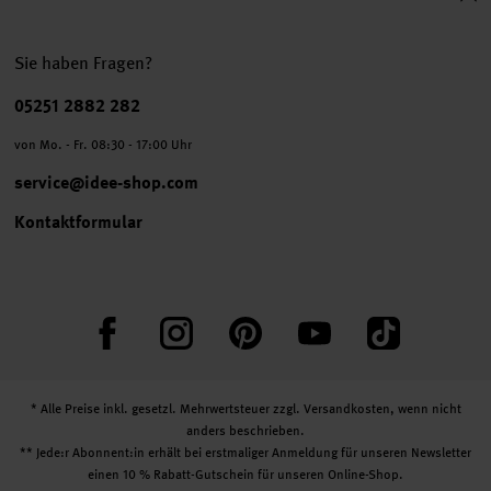
Sie haben Fragen?
Telefonnummer
05251 2882 282
von Mo. - Fr. 08:30 - 17:00 Uhr
service@idee-shop.com
Kontaktformular
Facebook
Instagram
Pinterest
YouTube
TikTok
* Alle Preise inkl. gesetzl. Mehrwertsteuer zzgl.
Versandkosten
, wenn nicht
anders beschrieben.
** Jede:r Abonnent:in erhält bei erstmaliger Anmeldung für unseren Newsletter
einen 10 % Rabatt-Gutschein für unseren Online-Shop.