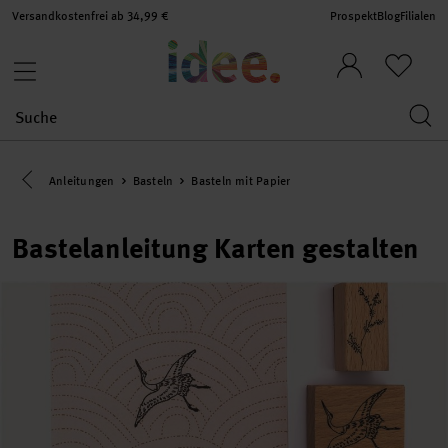
Versandkostenfrei ab 34,99 €
Prospekt
Blog
Filialen
Eine Kategorie zurück navigieren
Anleitungen
Basteln
Basteln mit Papier
Bastelanleitung Karten gestalten