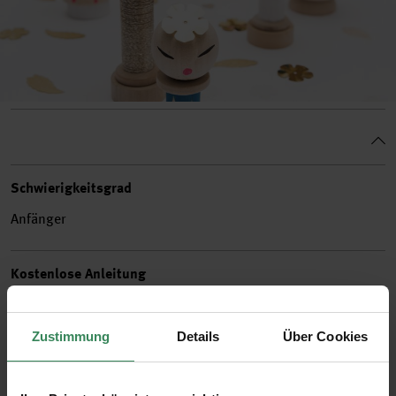
Schwierigkeitsgrad
Anfänger
Kostenlose Anleitung
1. Die Holzartikel mit Home Acrylic Farben nach Belieben
bemalen und trocknen lassen.
Zustimmung
Details
Über Cookies
2. Mit der Heißklebepistole die Einzelteile aufeinander
fixieren.