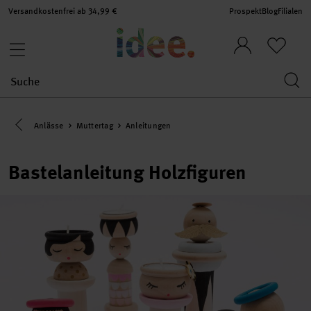
Versandkostenfrei ab 34,99 €
Prospekt
Blog
Filialen
Eine Kategorie zurück navigieren
Anlässe
Muttertag
Anleitungen
Bastelanleitung Holzfiguren