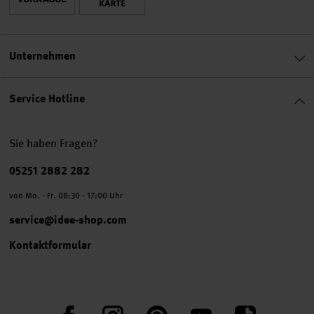
Unternehmen
Service Hotline
Sie haben Fragen?
Telefonnummer
05251 2882 282
von Mo. - Fr. 08:30 - 17:00 Uhr
service@idee-shop.com
Kontaktformular
Facebook
Instagram
Pinterest
YouTube
TikTok