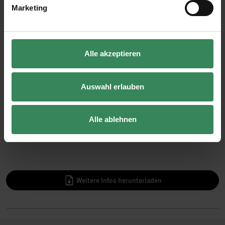
Marketing
Material:
diverse Holzkugeln, Räder und Spulen, Home Acrylic Farben
und Pinsel, Heißkleber
Alle akzeptieren
Auswahl erlauben
Hilfreich sind auch:
Malunterlage, Wasserbehälter, Pailletten und goldener
Alle ablehnen
Sticktwist
Weitere Infos herunterladen