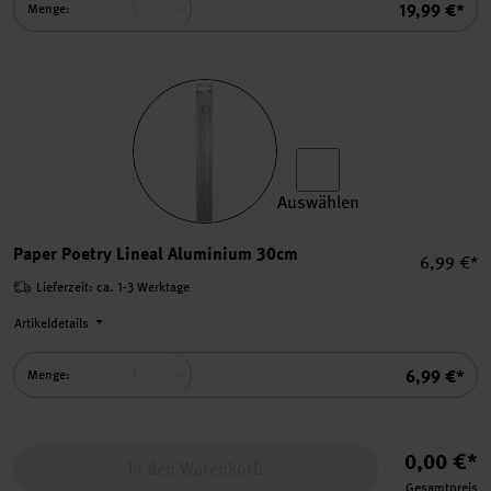
Summe
19,99 €*
Menge:
Auswählen
Paper Poetry Lineal Alumin
Paper Poetry Lineal Aluminium 30cm
Einzelpre
6,99 €*
Lieferzeit: ca. 1-3 Werktage
Artikeldetails
Summe
6,99 €*
Menge:
0,00 €*
In den Warenkorb
Gesamtpreis