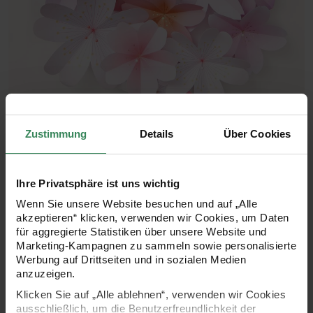
Zustimmung
Details
Über Cookies
Ihre Privatsphäre ist uns wichtig
Wenn Sie unsere Website besuchen und auf „Alle
akzeptieren“ klicken, verwenden wir Cookies, um Daten
für aggregierte Statistiken über unsere Website und
Auswählen
Marketing-Kampagnen zu sammeln sowie personalisierte
Paper Poetry Papierblüten 
Werbung auf Drittseiten und in sozialen Medien
anzuzeigen.
Paper Poetry Papierblüten Luxury
Einzelprei
16,99 €*
Sakura 10-15cm 60 Stück
Klicken Sie auf „Alle ablehnen“, verwenden wir Cookies
ausschließlich, um die Benutzerfreundlichkeit der
Lieferzeit: ca. 1-3 Werktage