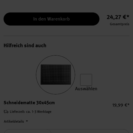
24,27 €*
In den Warenkorb
Gesamtpreis
Hilfreich sind auch
Auswählen
Schneidematte 30x45cm au
Schneidematte 30x45cm
Einzelprei
19,99 €*
Lieferzeit: ca. 1-3 Werktage
Artikeldetails