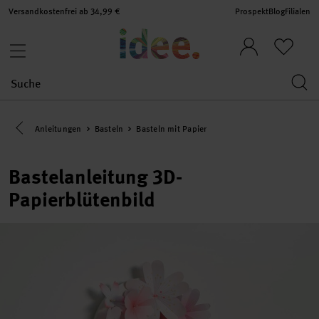
Versandkostenfrei ab 34,99 €
Prospekt
Blog
Filialen
Eine Kategorie zurück navigieren
Anleitungen
Basteln
Basteln mit Papier
Bastelanleitung 3D-
Papierblütenbild